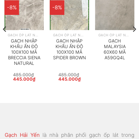
-8%
-8%
GẠCH ỐP LÁT NHẬP KHẨU
GẠCH ỐP LÁT NHẬP KHẨU
GẠCH ỐP LÁT NHẬP KHẨU
GẠCH NHẬP
GẠCH NHẬP
GẠCH
KHẨU ẤN ĐỘ
KHẨU ẤN ĐỘ
MALAYSIA
100X100 MÃ
100X100 MÃ
60X60 MÃ
BRECCIA SIENA
SPIDER BROWN
A59GQ4L
NATURAL
485.000
₫
485.000
₫
Giá
Giá
Giá
Giá
445.000
₫
445.000
₫
gốc
hiện
gốc
hiện
là:
tại
là:
tại
485.000₫.
là:
485.000₫.
là:
000₫.
445.000₫.
445.000₫.
Gạch Hải Yến
là nhà phân phối gạch ốp lát trong