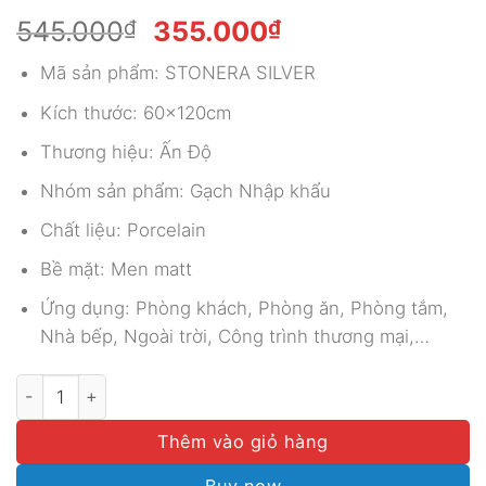
Giá
Giá
545.000
₫
355.000
₫
gốc
hiện
Mã sản phẩm: STONERA SILVER
là:
tại
545.000₫.
là:
Kích thước: 60x120cm
355.000₫.
Thương hiệu: Ấn Độ
Nhóm sản phẩm: Gạch Nhập khẩu
Chất liệu: Porcelain
Bề mặt: Men matt
Ứng dụng: Phòng khách, Phòng ăn, Phòng tắm,
Nhà bếp, Ngoài trời, Công trình thương mại,…
GẠCH NHẬP KHẨU ẤN ĐỘ 60X120 MÃ STONERA SILVER số
Thêm vào giỏ hàng
Buy now