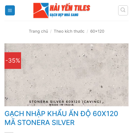
Skip
to
content
Trang chủ
/
Theo kích thước
/
60x120
-35%
GẠCH NHẬP KHẨU ẤN ĐỘ 60X120
MÃ STONERA SILVER