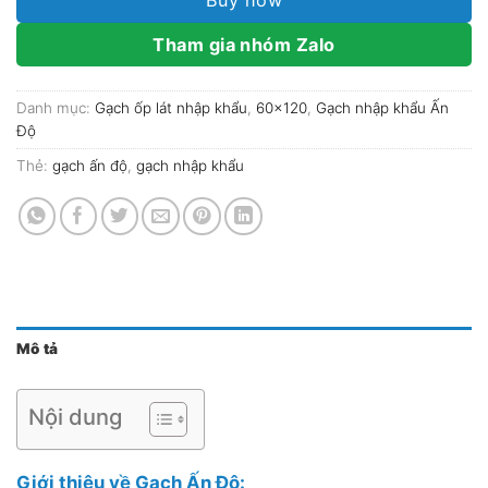
Tham gia nhóm Zalo
Danh mục:
Gạch ốp lát nhập khẩu
,
60x120
,
Gạch nhập khẩu Ấn
Độ
Thẻ:
gạch ấn độ
,
gạch nhập khẩu
Mô tả
Nội dung
Giới thiệu về Gạch Ấn Độ: