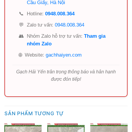
Cầu Giấy, Hà Nội
📞
Hotline:
0948.008.364
💬
Zalo tư vấn:
0948.008.364
👥
Nhóm Zalo hỗ trợ tư vấn:
Tham gia
nhóm Zalo
🌐
Website:
gachhaiyen.com
Gạch Hải Yến trân trọng thông báo và hân hạnh
được đón tiếp!
SẢN PHẨM TƯƠNG TỰ