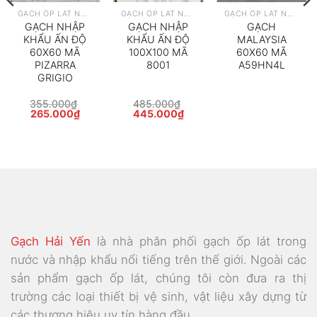
GẠCH ỐP LÁT NHẬP KHẨU
GẠCH ỐP LÁT NHẬP KHẨU
GẠCH ỐP LÁT NHẬP KHẨU
GẠCH NHẬP
GẠCH NHẬP
GẠCH
KHẨU ẤN ĐỘ
KHẨU ẤN ĐỘ
MALAYSIA
60X60 MÃ
100X100 MÃ
60X60 MÃ
PIZARRA
8001
A59HN4L
GRIGIO
355.000
₫
485.000
₫
Giá
Giá
Giá
Giá
265.000
₫
445.000
₫
gốc
hiện
gốc
hiện
là:
tại
là:
tại
355.000₫.
là:
485.000₫.
là:
265.000₫.
445.000₫.
Gạch Hải Yến
là nhà phân phối gạch ốp lát trong
nước và nhập khẩu nổi tiếng trên thế giới. Ngoài các
sản phẩm gạch ốp lát, chúng tôi còn đưa ra thị
trường các loại thiết bị vệ sinh, vật liệu xây dựng từ
các thương hiệu uy tín hàng đầu.