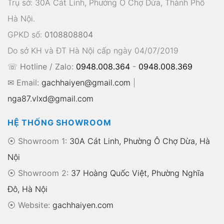
Trụ sở: 30A Cát Linh, Phường Ô Chợ Dừa, Thành Phố
Hà Nội.
GPKD số:
0108808804
Do sở KH và ĐT Hà Nội cấp ngày 04/07/2019
☏ Hotline / Zalo:
0948.008.364
-
0948.008.369
✉ Email:
gachhaiyen@gmail.com
|
nga87.vlxd@gmail.com
HỆ THỐNG SHOWROOM
⦿ Showroom 1:
30A Cát Linh, Phường Ô Chợ Dừa, Hà
Nội
⦿ Showroom 2:
37 Hoàng Quốc Việt, Phường Nghĩa
Đô, Hà Nội
⦿
Website:
gachhaiyen.com