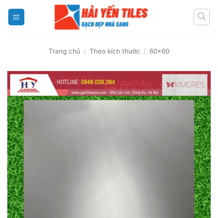
Skip
to
content
Trang chủ
/
Theo kích thước
/
60x60