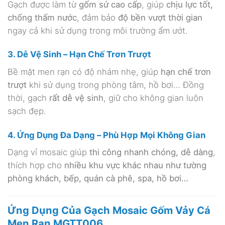
Gạch được làm từ
gốm sứ cao cấp
, giúp
chịu lực tốt,
chống thấm nước
, đảm bảo
độ bền vượt thời gian
ngay cả khi sử dụng trong môi trường ẩm ướt.
3. Dễ Vệ Sinh – Hạn Chế Trơn Trượt
Bề mặt men rạn có độ nhám nhẹ, giúp
hạn chế trơn
trượt
khi sử dụng trong phòng tắm, hồ bơi… Đồng
thời, gạch
rất dễ vệ sinh
, giữ cho không gian luôn
sạch đẹp.
4. Ứng Dụng Đa Dạng – Phù Hợp Mọi Không Gian
Dạng vỉ mosaic giúp
thi công nhanh chóng, dễ dàng
,
thích hợp cho
nhiều khu vực khác nhau như tường
phòng khách, bếp, quán cà phê, spa, hồ bơi…
Ứng Dụng Của Gạch Mosaic Gốm Vảy Cá
Men Rạn MGTT006