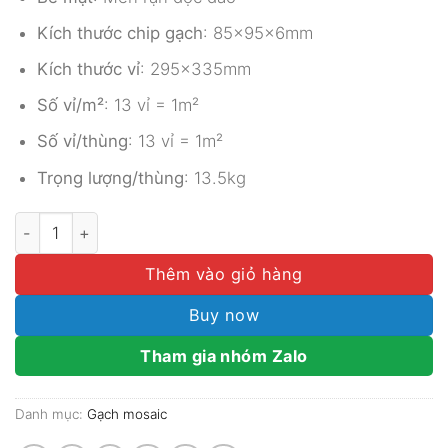
Kích thước chip gạch
: 85x95x6mm
Kích thước vỉ
: 295x335mm
Số vỉ/m²
: 13 vỉ = 1m²
Số vỉ/thùng
: 13 vỉ = 1m²
Trọng lượng/thùng
: 13.5kg
Gạch Mosaic Gốm Vảy Cá Men Rạn MGTT006 số lượng
Thêm vào giỏ hàng
Buy now
Tham gia nhóm Zalo
Danh mục:
Gạch mosaic