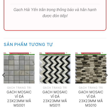
Gạch Hải Yến trân trọng thông báo và hân hạnh
được đón tiếp!
SẢN PHẨM TƯƠNG TỰ
GẠCH TRANG TRÍ
GẠCH TRANG TRÍ
GẠCH TRANG TRÍ
GẠCH MOSAIC
GẠCH MOSAIC
GẠCH MOSAIC
VỈ ĐÁ
VỈ ĐÁ
VỈ ĐÁ
23X23MM MÃ
23X23MM MÃ
23X23MM MÃ
MS001
MS011
MS010