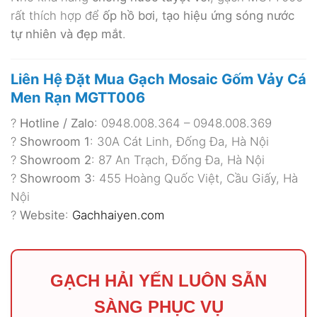
rất thích hợp để
ốp hồ bơi, tạo hiệu ứng sóng nước
tự nhiên và đẹp mắt
.
Liên Hệ Đặt Mua Gạch Mosaic Gốm Vảy Cá
Men Rạn MGTT006
?
Hotline / Zalo
: 0948.008.364 – 0948.008.369
?
Showroom 1
: 30A Cát Linh, Đống Đa, Hà Nội
?
Showroom 2
: 87 An Trạch, Đống Đa, Hà Nội
?
Showroom 3
: 455 Hoàng Quốc Việt, Cầu Giấy, Hà
Nội
?
Website
:
Gachhaiyen.com
GẠCH HẢI YẾN LUÔN SẴN
SÀNG PHỤC VỤ