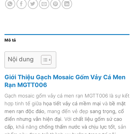
Mô tả
Nội dung
Giới Thiệu Gạch Mosaic Gốm Vảy Cá Men
Rạn MGTT006
Gạch mosaic gốm vảy cá men rạn MGTT006 là sự kết
hợp tinh tế giữa
họa tiết vảy cá mềm mại
và
bề mặt
men rạn độc đáo
, mang đến vẻ đẹp
sang trọng, cổ
điển nhưng vẫn hiện đại
. Với
chất liệu gốm sứ cao
cấp
, khả năng
chống thấm nước và chịu lực tốt
, sản