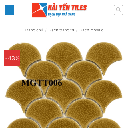
Skip
to
content
Trang chủ
/
Gạch trang trí
/
Gạch mosaic
-43%