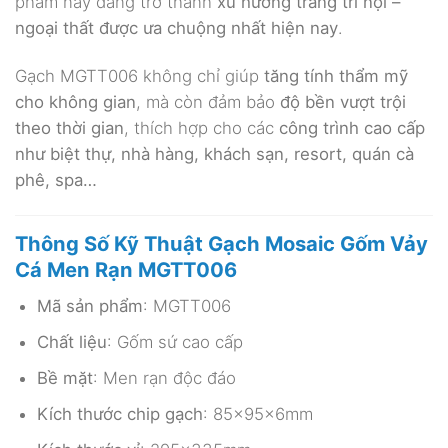
phẩm này đang trở thành
xu hướng trang trí nội –
ngoại thất được ưa chuộng nhất hiện nay
.
Gạch MGTT006 không chỉ giúp
tăng tính thẩm mỹ
cho không gian
, mà còn đảm bảo
độ bền vượt trội
theo thời gian
, thích hợp cho các
công trình cao cấp
như biệt thự, nhà hàng, khách sạn, resort, quán cà
phê, spa…
Thông Số Kỹ Thuật Gạch Mosaic Gốm Vảy
Cá Men Rạn MGTT006
Mã sản phẩm
: MGTT006
Chất liệu
: Gốm sứ cao cấp
Bề mặt
: Men rạn độc đáo
Kích thước chip gạch
: 85x95x6mm