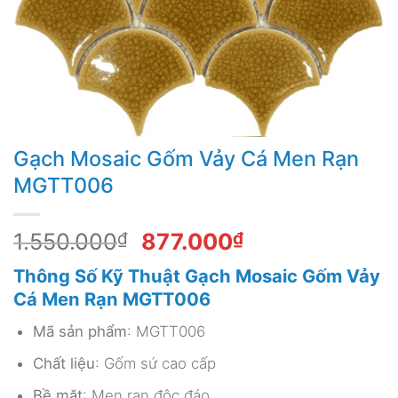
Gạch Mosaic Gốm Vảy Cá Men Rạn
MGTT006
Giá
Giá
1.550.000
₫
877.000
₫
gốc
hiện
Thông Số Kỹ Thuật Gạch Mosaic Gốm Vảy
là:
tại
Cá Men Rạn MGTT006
1.550.000₫.
là:
877.000₫.
Mã sản phẩm
: MGTT006
Chất liệu
: Gốm sứ cao cấp
Bề mặt
: Men rạn độc đáo