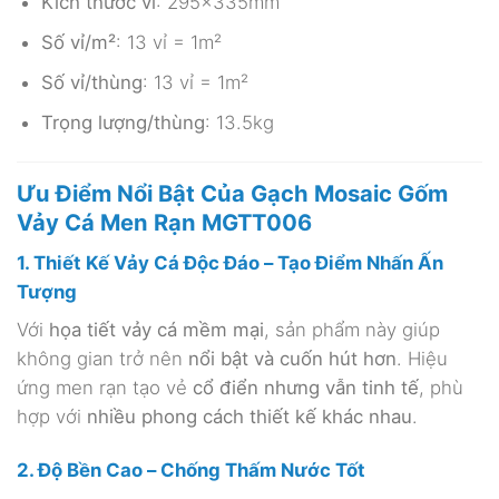
Kích thước vỉ
: 295x335mm
Số vỉ/m²
: 13 vỉ = 1m²
Số vỉ/thùng
: 13 vỉ = 1m²
Trọng lượng/thùng
: 13.5kg
Ưu Điểm Nổi Bật Của Gạch Mosaic Gốm
Vảy Cá Men Rạn MGTT006
1. Thiết Kế Vảy Cá Độc Đáo – Tạo Điểm Nhấn Ấn
Tượng
Với
họa tiết vảy cá mềm mại
, sản phẩm này giúp
không gian trở nên
nổi bật và cuốn hút hơn
. Hiệu
ứng men rạn tạo vẻ
cổ điển nhưng vẫn tinh tế
, phù
hợp với
nhiều phong cách thiết kế khác nhau
.
2. Độ Bền Cao – Chống Thấm Nước Tốt