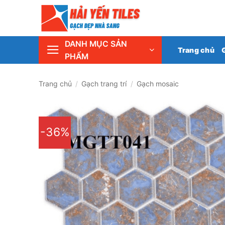
Skip
Tổng 
to
content
DANH MỤC SẢN
Trang chủ
PHẨM
Trang chủ
/
Gạch trang trí
/
Gạch mosaic
-36%