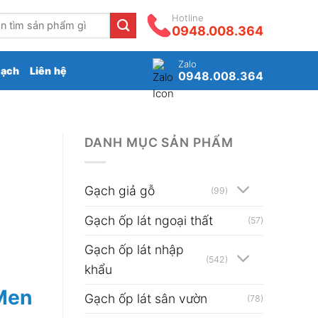
Hotline
0948.008.364
Zalo
gạch
Liên hệ
0948.008.364
DANH MỤC SẢN PHẨM
Gạch giả gỗ
(99)
Gạch ốp lát ngoại thất
(57)
Gạch ốp lát nhập
(542)
khẩu
Men
Gạch ốp lát sân vườn
(78)
₫.