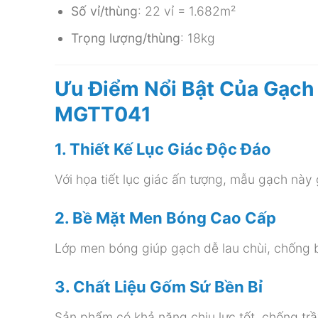
Số vỉ/thùng
: 22 vỉ = 1.682m²
Trọng lượng/thùng
: 18kg
Ưu Điểm Nổi Bật Của Gạch
MGTT041
1. Thiết Kế Lục Giác Độc Đáo
Với họa tiết lục giác ấn tượng, mẫu gạch này 
2. Bề Mặt Men Bóng Cao Cấp
Lớp men bóng giúp gạch dễ lau chùi, chống 
3. Chất Liệu Gốm Sứ Bền Bỉ
Sản phẩm có khả năng chịu lực tốt, chống trầ