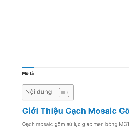
Mô tả
Nội dung
Giới Thiệu Gạch Mosaic 
Gạch mosaic gốm sứ lục giác men bóng MG