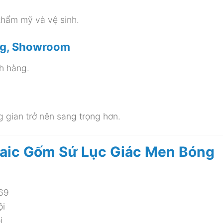
thẩm mỹ và vệ sinh.
àng, Showroom
ch hàng.
g gian trở nên sang trọng hơn.
aic Gốm Sứ Lục Giác Men Bóng
69
ội
i