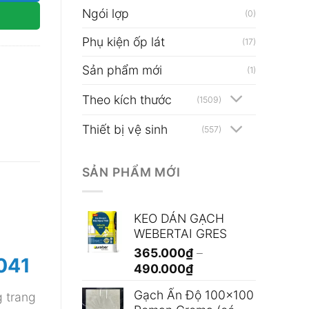
Ngói lợp
(0)
Phụ kiện ốp lát
(17)
Sản phẩm mới
(1)
Theo kích thước
(1509)
Thiết bị vệ sinh
(557)
SẢN PHẨM MỚI
KEO DÁN GẠCH
WEBERTAI GRES
365.000
₫
–
041
Khoảng
490.000
₫
giá:
Gạch Ấn Độ 100x100
 trang
từ