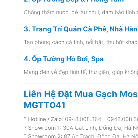
Chống thấm nước, dễ lau chùi, đảm bảo tính 
3. Trang Trí Quán Cà Phê, Nhà H
Tạo phong cách cá tính, nổi bật, thu hút khá
4. Ốp Tường Hồ Bơi, Spa
Mang đến vẻ đẹp tinh tế, thư giãn, giúp khôn
Liên Hệ Đặt Mua Gạch Mos
MGTT041
?
Hotline / Zalo
: 0948.008.364 – 0948.008.3
?
Showroom 1
: 30A Cát Linh, Đống Đa, Hà N
?
Showroom 2
: 87 An Trạch, Đống Đa, Hà Nộ