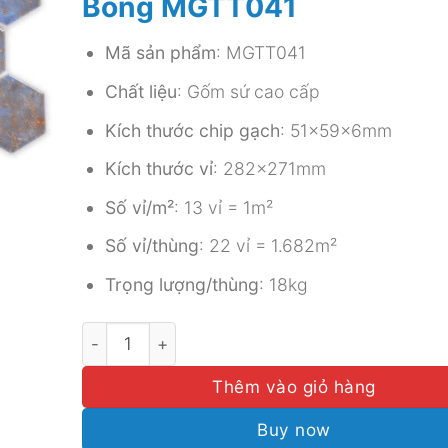
Bóng MGTT041
Mã sản phẩm
: MGTT041
Chất liệu
: Gốm sứ cao cấp
Kích thước chip gạch
: 51x59x6mm
Kích thước vỉ
: 282x271mm
Số vỉ/m²
: 13 vỉ = 1m²
Số vỉ/thùng
: 22 vỉ = 1.682m²
Trọng lượng/thùng
: 18kg
Gạch Mosaic Gốm Sứ Lục Giác Men Bóng MGTT
Thêm vào giỏ hàng
Buy now