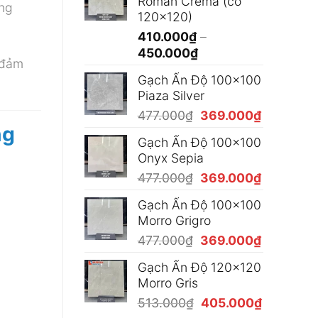
Roman Crema (có
365.000₫
ông
120x120)
đến
410.000
₫
–
490.000₫
Khoảng
450.000
₫
 đảm
giá:
Gạch Ấn Độ 100x100
từ
Piaza Silver
410.000₫
Giá
Giá
477.000
₫
369.000
₫
đến
ng
gốc
hiện
450.000₫
Gạch Ấn Độ 100x100
là:
tại
Onyx Sepia
477.000₫.
là:
Giá
Giá
477.000
₫
369.000
₫
369.000₫
gốc
hiện
Gạch Ấn Độ 100x100
là:
tại
Morro Grigro
477.000₫.
là:
Giá
Giá
477.000
₫
369.000
₫
369.000₫
gốc
hiện
Gạch Ấn Độ 120x120
là:
tại
Morro Gris
477.000₫.
là:
Giá
Giá
513.000
₫
405.000
₫
369.000₫