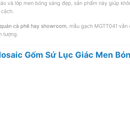
độc đáo và lớp men bóng sáng đẹp, sản phẩm này giúp kh
 cách.
, quán cà phê hay showroom
, mẫu gạch MGTT041 vẫn
n tượng.
Mosaic Gốm Sứ Lục Giác Men Bó