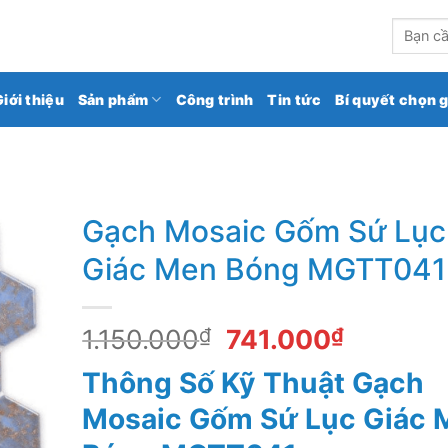
kho gạch ốp lát số 1 Việt Nam
Tìm
kiếm:
Giới thiệu
Sản phẩm
Công trình
Tin tức
Bí quyết chọn 
Gạch Mosaic Gốm Sứ Lục
Giác Men Bóng MGTT041
Giá
Giá
1.150.000
₫
741.000
₫
gốc
hiện
Thông Số Kỹ Thuật Gạch
là:
tại
1.150.000₫.
là:
Mosaic Gốm Sứ Lục Giác 
741.000