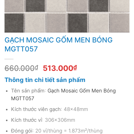
GẠCH MOSAIC GỐM MEN BÓNG
MGTT057
Giá
Giá
660.000
₫
513.000
₫
gốc
hiện
Thông tin chi tiết sản phẩm
là:
tại
660.000₫.
là:
Tên sản phẩm
:
Gạch Mosaic Gốm Men Bóng
513.000₫.
MGTT057
Kích thước viên gạch
: 48x48mm
Kích thước vỉ
: 306x306mm
Đóng gói
: 20 vỉ/thùng = 1.873m²/thùng