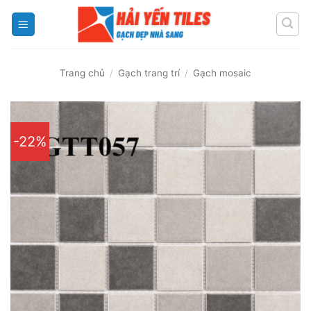
Skip
to
content
Trang chủ
/
Gạch trang trí
/
Gạch mosaic
-22%