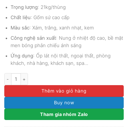
Trọng lượng
: 21kg/thùng
Chất liệu
: Gốm sứ cao cấp
Màu sắc
: Xám, trắng, xanh nhạt, kem
Công nghệ sản xuất
: Nung ở nhiệt độ cao, bề mặt
men bóng phản chiếu ánh sáng
Ứng dụng
: Ốp lát nội thất, ngoại thất, phòng
khách, nhà hàng, khách sạn, spa…
GẠCH MOSAIC GỐM MEN BÓNG MGTT057 số lượng
Thêm vào giỏ hàng
Buy now
Tham gia nhóm Zalo