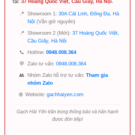
tại:
37 Hoàng Quốc Việt, Cầu Giấy, Hà Nội
.
📍
Showroom 1:
30A Cát Linh, Đống Đa, Hà
Nội
(Vẫn giữ nguyên)
📍
Showroom 2 (Mới):
37 Hoàng Quốc Việt,
Cầu Giấy, Hà Nội
📞
Hotline:
0948.008.364
💬
Zalo tư vấn:
0948.008.364
👥
Nhóm Zalo hỗ trợ tư vấn:
Tham gia
nhóm Zalo
🌐
Website:
gachhaiyen.com
Gạch Hải Yến trân trọng thông báo và hân hạnh
được đón tiếp!