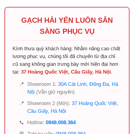
GẠCH HẢI YẾN LUÔN SẴN
SÀNG PHỤC VỤ
Kính thưa quý khách hàng: Nhằm nâng cao chất
lượng phục vụ, chúng tôi đã chuyển từ địa chỉ
cũ sang không gian trưng bày mới hiện đại hơn
tại:
37 Hoàng Quốc Việt, Cầu Giấy, Hà Nội
.
📍
Showroom 1:
30A Cát Linh, Đống Đa, Hà
Nội
(Vẫn giữ nguyên)
📍
Showroom 2 (Mới):
37 Hoàng Quốc Việt,
Cầu Giấy, Hà Nội
📞
Hotline:
0948.008.364
💬
Zalo tư vấn:
0948.008.364