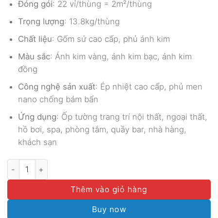
Đóng gói
: 22 vỉ/thùng = 2m²/thùng
Trọng lượng
: 13.8kg/thùng
Chất liệu
: Gốm sứ cao cấp, phủ ánh kim
Màu sắc
: Ánh kim vàng, ánh kim bạc, ánh kim
đồng
Công nghệ sản xuất
: Ép nhiệt cao cấp, phủ men
nano chống bám bẩn
Ứng dụng
: Ốp tường trang trí nội thất, ngoại thất,
hồ bơi, spa, phòng tắm, quầy bar, nhà hàng,
khách sạn
GẠCH MOSAIC ÁNH KIM SA MST 25044 số lượng
Thêm vào giỏ hàng
Buy now