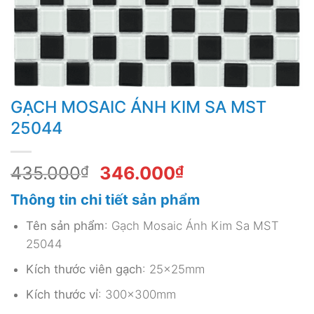
GẠCH MOSAIC ÁNH KIM SA MST
25044
Giá
Giá
435.000
₫
346.000
₫
gốc
hiện
Thông tin chi tiết sản phẩm
là:
tại
435.000₫.
là:
Tên sản phẩm
: Gạch Mosaic Ánh Kim Sa MST
346.000₫.
25044
Kích thước viên gạch
: 25x25mm
Kích thước vỉ
: 300x300mm