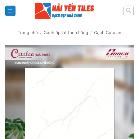
Skip
to
content
Trang chủ
/
Gạch ốp lát theo hãng
/
Gạch Catalan