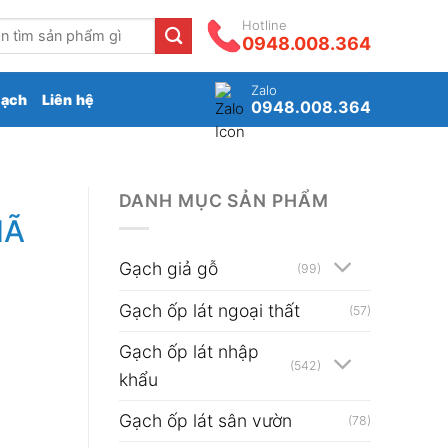
Hotline
0948.008.364
Zalo
gạch
Liên hệ
0948.008.364
DANH MỤC SẢN PHẨM
MÃ
Gạch giả gỗ
(99)
Gạch ốp lát ngoại thất
(57)
Gạch ốp lát nhập
(542)
khẩu
Gạch ốp lát sân vườn
(78)