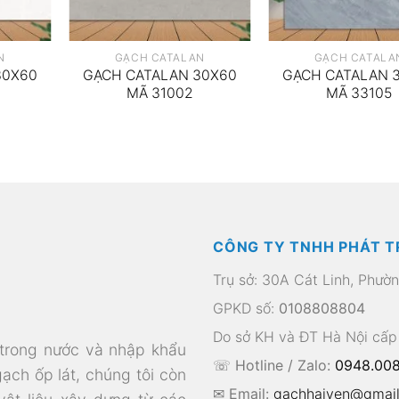
N
GẠCH CATALAN
GẠCH CATALA
30X60
GẠCH CATALAN 30X60
GẠCH CATALAN 
MÃ 31002
MÃ 33105
CÔNG TY TNHH PHÁT T
Trụ sở: 30A Cát Linh, Phườ
GPKD số:
0108808804
Do sở KH và ĐT Hà Nội cấp
 trong nước và nhập khẩu
☏ Hotline / Zalo:
0948.008
gạch ốp lát, chúng tôi còn
✉ Email:
gachhaiyen@gmai