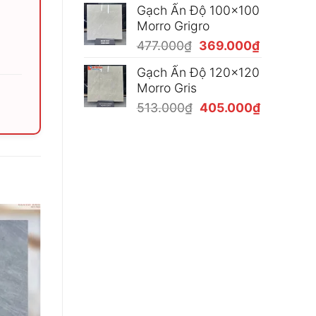
Gạch Ấn Độ 100x100
là:
tại
Morro Grigro
477.000₫.
là:
Giá
Giá
477.000
₫
369.000
₫
369.000₫
gốc
hiện
Gạch Ấn Độ 120x120
là:
tại
Morro Gris
477.000₫.
là:
Giá
Giá
513.000
₫
405.000
₫
369.000₫
gốc
hiện
là:
tại
513.000₫.
là:
405.000₫