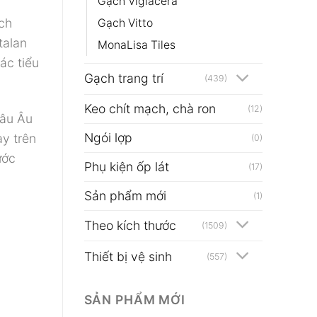
Gạch Viglacera
ch
Gạch Vitto
talan
MonaLisa Tiles
ác tiểu
Gạch trang trí
(439)
Keo chít mạch, chà ron
(12)
hâu Âu
Ngói lợp
ay trên
(0)
ước
Phụ kiện ốp lát
(17)
Sản phẩm mới
(1)
Theo kích thước
(1509)
Thiết bị vệ sinh
(557)
SẢN PHẨM MỚI