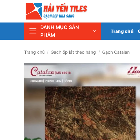
Skip
Tổng 
to
content
DANH MỤC SẢN
Trang chủ
PHẨM
Trang chủ
/
Gạch ốp lát theo hãng
/
Gạch Catalan