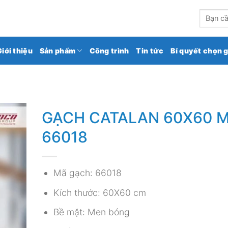
kho gạch ốp lát số 1 Việt Nam
Tìm
kiếm:
Giới thiệu
Sản phẩm
Công trình
Tin tức
Bí quyết chọn 
GẠCH CATALAN 60X60 
66018
Mã gạch: 66018
Kích thước: 60X60 cm
Bề mặt: Men bóng