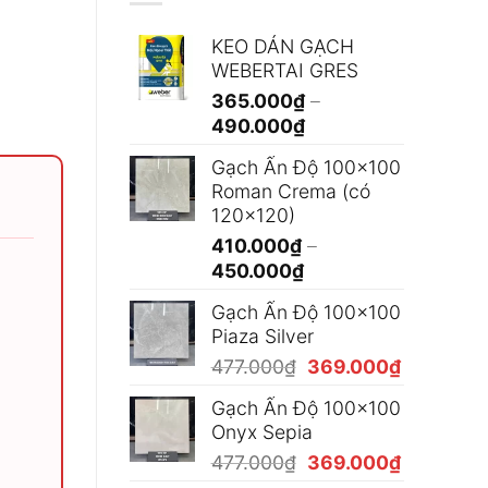
KEO DÁN GẠCH
WEBERTAI GRES
365.000
₫
–
Khoảng
490.000
₫
giá:
Gạch Ấn Độ 100x100
từ
Roman Crema (có
365.000₫
120x120)
đến
410.000
₫
–
490.000₫
Khoảng
450.000
₫
giá:
Gạch Ấn Độ 100x100
từ
Piaza Silver
410.000₫
Giá
Giá
477.000
₫
369.000
₫
đến
gốc
hiện
450.000₫
Gạch Ấn Độ 100x100
là:
tại
Onyx Sepia
477.000₫.
là:
Giá
Giá
477.000
₫
369.000
₫
369.000₫
gốc
hiện