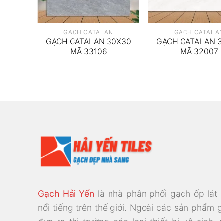
N
GẠCH CATALAN
GẠCH CATALA
30X60
GẠCH CATALAN 30X30
GẠCH CATALAN 
MÃ 33106
MÃ 32007
Gạch Hải Yến
là nhà phân phối gạch ốp lát
nổi tiếng trên thế giới. Ngoài các sản phẩm 