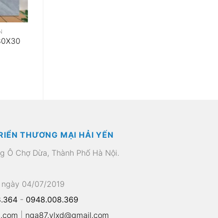
N
30X30
RIỂN THƯƠNG MẠI HẢI YẾN
ng Ô Chợ Dừa, Thành Phố Hà Nội.
 ngày 04/07/2019
.364
-
0948.008.369
l.com
|
nga87.vlxd@gmail.com