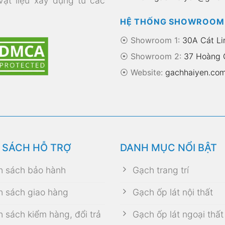
 vật liệu xây dựng từ các
HỆ THỐNG SHOWROOM
⦿ Showroom 1:
30A Cát Li
⦿ Showroom 2:
37 Hoàng Q
⦿
Website:
gachhaiyen.co
 SÁCH HỖ TRỢ
DANH MỤC NỔI BẬT
h sách bảo hành
Gạch trang trí
h sách giao hàng
Gạch ốp lát nội thất
h sách kiểm hàng, đổi trả
Gạch ốp lát ngoại thất