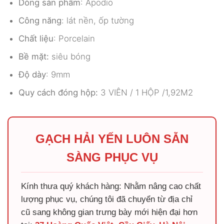
Dòng sản phẩm
: Apodio
Công năng
: lát nền, ốp tường
Chất liệu
: Porcelain
Bề mặt:
siêu bóng
Độ dày
: 9mm
Quy cách đóng hộp:
3 VIÊN / 1 HỘP /1,92M2
GẠCH HẢI YẾN LUÔN SẴN
SÀNG PHỤC VỤ
Kính thưa quý khách hàng: Nhằm nâng cao chất
lượng phục vụ, chúng tôi đã chuyển từ địa chỉ
cũ sang không gian trưng bày mới hiện đại hơn