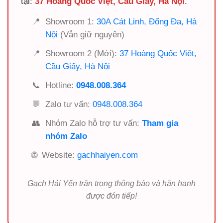
tại:
37 Hoàng Quốc Việt, Cầu Giấy, Hà Nội
.
📍
Showroom 1:
30A Cát Linh, Đống Đa, Hà
Nội
(Vẫn giữ nguyên)
📍
Showroom 2 (Mới):
37 Hoàng Quốc Việt,
Cầu Giấy, Hà Nội
📞
Hotline:
0948.008.364
💬
Zalo tư vấn:
0948.008.364
👥
Nhóm Zalo hỗ trợ tư vấn:
Tham gia
nhóm Zalo
🌐
Website:
gachhaiyen.com
Gạch Hải Yến trân trọng thông báo và hân hạnh
được đón tiếp!