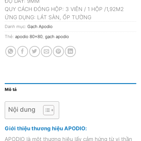
ĐỘ DÀY: 9MM
QUY CÁCH ĐÓNG HỘP: 3 VIÊN / 1 HỘP /1,92M2
ỨNG DỤNG: LÁT SÀN, ỐP TƯỜNG
Danh mục:
Gạch Apodio
Thẻ:
apodio 80x80
,
gạch apodio
Mô tả
Nội dung
Giới thiệu thương hiệu APODIO:
APODIO là một thương hiệu lấy cảm hứng từ vị thần