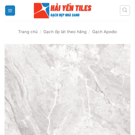
Skip
to
content
Trang chủ
/
Gạch ốp lát theo hãng
/
Gạch Apodio