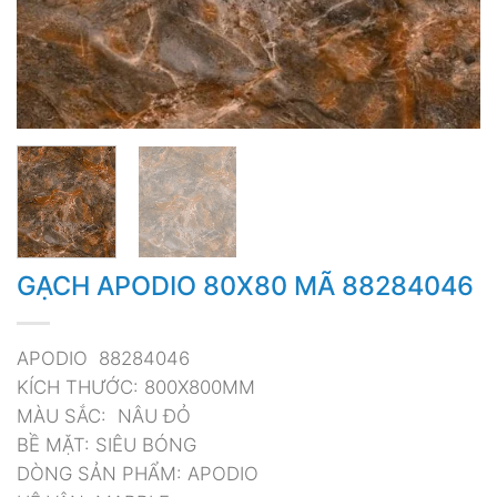
GẠCH APODIO 80X80 MÃ 88284046
APODIO 88284046
KÍCH THƯỚC: 800X800MM
MÀU SẮC: NÂU ĐỎ
BỀ MẶT: SIÊU BÓNG
DÒNG SẢN PHẨM: APODIO