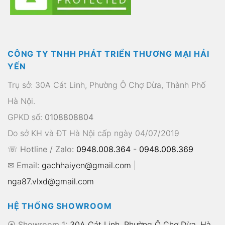
CÔNG TY TNHH PHÁT TRIỂN THƯƠNG MẠI HẢI
YẾN
Trụ sở: 30A Cát Linh, Phường Ô Chợ Dừa, Thành Phố
Hà Nội.
GPKD số:
0108808804
Do sở KH và ĐT Hà Nội cấp ngày 04/07/2019
☏ Hotline / Zalo:
0948.008.364
-
0948.008.369
✉ Email:
gachhaiyen@gmail.com
|
nga87.vlxd@gmail.com
HỆ THỐNG SHOWROOM
⦿ Showroom 1:
30A Cát Linh, Phường Ô Chợ Dừa, Hà