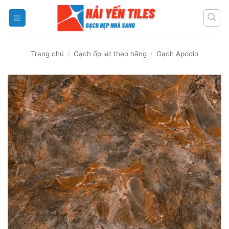
Skip
to
content
Trang chủ
/
Gạch ốp lát theo hãng
/
Gạch Apodio