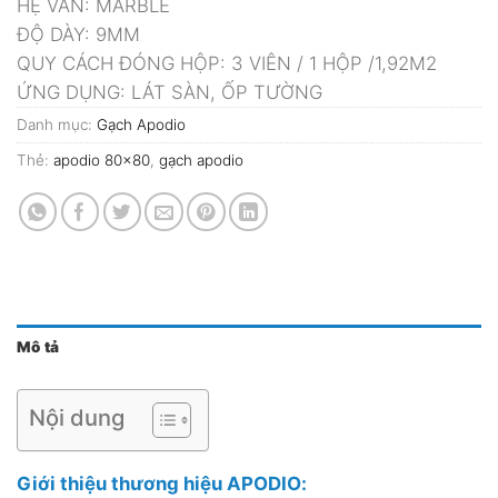
HỆ VÂN: MARBLE
ĐỘ DÀY: 9MM
QUY CÁCH ĐÓNG HỘP: 3 VIÊN / 1 HỘP /1,92M2
ỨNG DỤNG: LÁT SÀN, ỐP TƯỜNG
Danh mục:
Gạch Apodio
Thẻ:
apodio 80x80
,
gạch apodio
Mô tả
Nội dung
Giới thiệu thương hiệu APODIO: