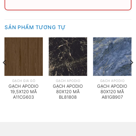
SẢN PHẨM TƯƠNG TỰ
GẠCH GIẢ GỖ
GẠCH APODIO
GẠCH APODIO
GẠCH APODIO
GẠCH APODIO
GẠCH APODIO
19,5X120 MÃ
80X120 MÃ
80X120 MÃ
A11CG603
BL81808
A81GB907