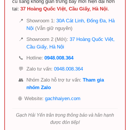
cũ sang không gian trưng bày mới hiện đại hơn
tại:
37 Hoàng Quốc Việt, Cầu Giấy, Hà Nội
.
📍
Showroom 1:
30A Cát Linh, Đống Đa, Hà
Nội
(Vẫn giữ nguyên)
📍
Showroom 2 (Mới):
37 Hoàng Quốc Việt,
Cầu Giấy, Hà Nội
📞
Hotline:
0948.008.364
💬
Zalo tư vấn:
0948.008.364
👥
Nhóm Zalo hỗ trợ tư vấn:
Tham gia
nhóm Zalo
🌐
Website:
gachhaiyen.com
Gạch Hải Yến trân trọng thông báo và hân hạnh
được đón tiếp!