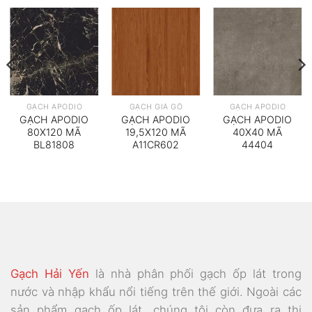
GẠCH APODIO
GẠCH GIẢ GỖ
GẠCH APODIO
GẠCH APODIO
GẠCH APODIO
GẠCH APODIO
80X120 MÃ
19,5X120 MÃ
40X40 MÃ
BL81808
A11CR602
44404
Gạch Hải Yến
là nhà phân phối gạch ốp lát trong
nước và nhập khẩu nổi tiếng trên thế giới. Ngoài các
sản phẩm gạch ốp lát, chúng tôi còn đưa ra thị