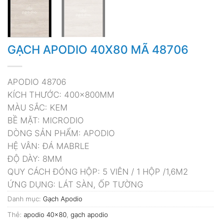
GẠCH APODIO 40X80 MÃ 48706
APODIO 48706
KÍCH THƯỚC: 400x800MM
MÀU SẮC: KEM
BỀ MẶT: MICRODIO
DÒNG SẢN PHẨM: APODIO
HỆ VÂN: ĐÁ MABRLE
ĐỘ DÀY: 8MM
QUY CÁCH ĐÓNG HỘP: 5 VIÊN / 1 HỘP /1,6M2
ỨNG DỤNG: LÁT SÀN, ỐP TƯỜNG
Danh mục:
Gạch Apodio
Thẻ:
apodio 40x80
,
gạch apodio