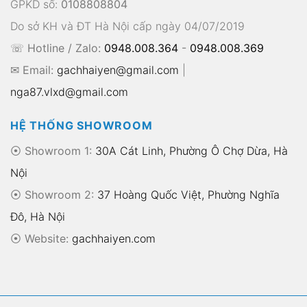
GPKD số:
0108808804
Do sở KH và ĐT Hà Nội cấp ngày 04/07/2019
☏ Hotline / Zalo:
0948.008.364
-
0948.008.369
✉ Email:
gachhaiyen@gmail.com
|
nga87.vlxd@gmail.com
HỆ THỐNG SHOWROOM
⦿ Showroom 1:
30A Cát Linh, Phường Ô Chợ Dừa, Hà
Nội
⦿ Showroom 2:
37 Hoàng Quốc Việt, Phường Nghĩa
Đô, Hà Nội
⦿
Website:
gachhaiyen.com