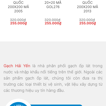
QUỐC
20×20 MÃ
QUỐC
200X200 MÃ
GOL276
200X200 MÃ
2005
2013
320.000
₫
320.000
₫
320.000
₫
Giá
Giá
Giá
Giá
Giá
Giá
255.000
₫
255.000
₫
255.000
₫
gốc
hiện
gốc
hiện
gốc
hiện
là:
tại
là:
tại
là:
tại
320.000₫.
là:
320.000₫.
là:
320.000₫.
là:
000₫.
255.000₫.
255.000₫.
255.0
Gạch Hải Yến
là nhà phân phối gạch ốp lát trong
nước và nhập khẩu nổi tiếng trên thế giới. Ngoài các
sản phẩm gạch ốp lát, chúng tôi còn đưa ra thị
trường các loại thiết bị vệ sinh, vật liệu xây dựng từ
các thương hiệu uy tín hàng đầu.