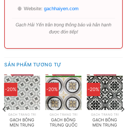
🌐
Website:
gachhaiyen.com
Gạch Hải Yến trân trọng thông báo và hân hạnh
được đón tiếp!
SẢN PHẨM TƯƠNG TỰ
-20%
-20%
-20%
GẠCH TRANG TRÍ
GẠCH TRANG TRÍ
GẠCH TRANG TRÍ
GẠCH BÔNG
GẠCH BÔNG
GẠCH BÔNG
MEN TRUNG
TRUNG QUỐC
MEN TRUNG