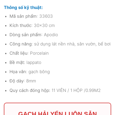
Thông số kỹ thuật:
Mã sản phẩm
: 33603
Kích thước
: 30×30 cm
Dòng sản phẩm
: Apodio
Công năng
: sử dụng lát nền nhà, sân vườn, bể bơi
Chất liệu
: Porcelain
Bề mặt:
lappato
Họa vân
: gạch bông
Độ dày
: 8mm
Quy cách đóng hộp:
11 VIÊN / 1 HỘP /0.99M2
GẠCH HẢI YẾN LUÔN SẴN