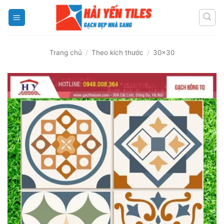
Skip
to
content
Trang chủ
/
Theo kích thước
/
30x30