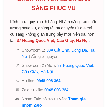
SÀNG PHỤC VỤ
Kính thưa quý khách hàng: Nhằm nâng cao chất
lượng phục vụ, chúng tôi đã chuyển từ địa chỉ
cũ sang không gian trưng bày mới hiện đại hơn
tại:
37 Hoàng Quốc Việt, Cầu Giấy, Hà Nội
.
📍
Showroom 1:
30A Cát Linh, Đống Đa, Hà
Nội
(Vẫn giữ nguyên)
📍
Showroom 2 (Mới):
37 Hoàng Quốc Việt,
Cầu Giấy, Hà Nội
📞
Hotline:
0948.008.364
💬
Zalo tư vấn:
0948.008.364
👥
Nhóm Zalo hỗ trợ tư vấn:
Tham gia
nhóm Zalo