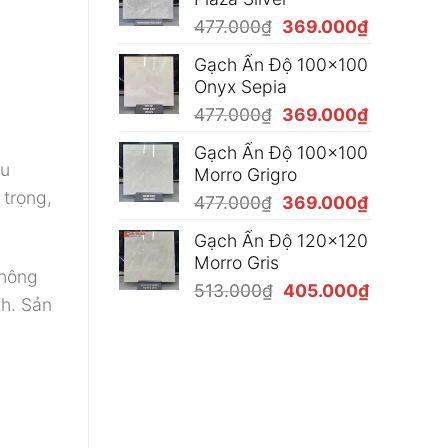
410.000₫
Giá
Giá
477.000
₫
369.000
₫
đến
gốc
hiện
450.000₫
Gạch Ấn Độ 100x100
là:
tại
Onyx Sepia
477.000₫.
là:
Giá
Giá
477.000
₫
369.000
₫
369.000₫
gốc
hiện
Gạch Ấn Độ 100x100
là:
tại
àu
Morro Grigro
477.000₫.
là:
 trọng,
Giá
Giá
477.000
₫
369.000
₫
369.000₫
gốc
hiện
Gạch Ấn Độ 120x120
là:
tại
Morro Gris
477.000₫.
là:
không
Giá
Giá
513.000
₫
405.000
₫
369.000₫
nh. Sản
gốc
hiện
là:
tại
513.000₫.
là:
405.000₫