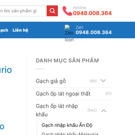
Hotline
0948.008.364
Zalo
gạch
Liên hệ
0948.008.364
DANH MỤC SẢN PHẨM
rio
Gạch giả gỗ
(99)
Gạch ốp lát ngoại thất
(57)
Gạch ốp lát nhập
(542)
khẩu
io
Gạch nhập khẩu Ấn Độ
₫.
Gạch nhập khẩu Malaysia