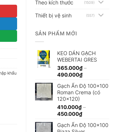
Theo kích thước
(1509)
Thiết bị vệ sinh
(557)
SẢN PHẨM MỚI
KEO DÁN GẠCH
WEBERTAI GRES
365.000
₫
–
hập khẩu
Khoảng
490.000
₫
giá:
Gạch Ấn Độ 100x100
từ
Roman Crema (có
365.000₫
120x120)
đến
410.000
₫
–
490.000₫
Khoảng
450.000
₫
giá:
Gạch Ấn Độ 100x100
từ
Piaza Silver