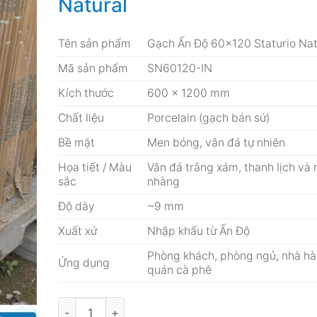
Natural
Tên sản phẩm
Gạch Ấn Độ 60×120 Staturio Nat
Mã sản phẩm
SN60120-IN
Kích thước
600 × 1200 mm
Chất liệu
Porcelain (gạch bán sứ)
Bề mặt
Men bóng, vân đá tự nhiên
Họa tiết / Màu
Vân đá trắng xám, thanh lịch và 
sắc
nhàng
Độ dày
~9 mm
Xuất xứ
Nhập khẩu từ Ấn Độ
Phòng khách, phòng ngủ, nhà hà
Ứng dụng
quán cà phê
Gạch Ấn Độ 60x120 Staturio Natural số lượng