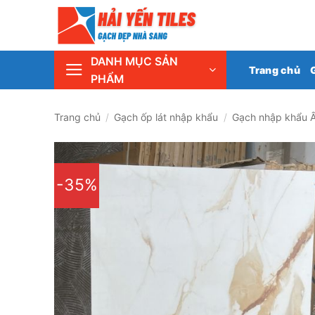
Skip
Tổng 
to
content
DANH MỤC SẢN
Trang chủ
PHẨM
Trang chủ
/
Gạch ốp lát nhập khẩu
/
Gạch nhập khẩu 
-35%