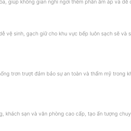
hòa, giúp không gian nghỉ ngơi thêm phần ấm áp và dễ 
ễ vệ sinh, gạch giữ cho khu vực bếp luôn sạch sẽ và 
ống trơn trượt đảm bảo sự an toàn và thẩm mỹ trong 
g, khách sạn và văn phòng cao cấp, tạo ấn tượng chu