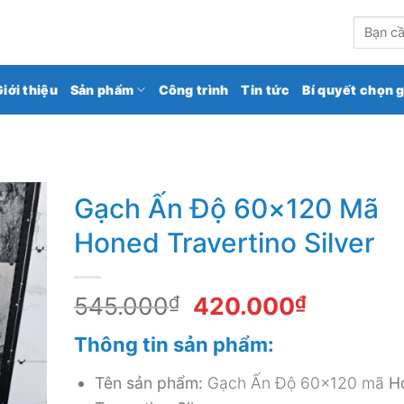
kho gạch ốp lát số 1 Việt Nam
Tìm
kiếm:
Giới thiệu
Sản phẩm
Công trình
Tin tức
Bí quyết chọn 
Gạch Ấn Độ 60×120 Mã
Honed Travertino Silver
Giá
Giá
545.000
₫
420.000
₫
gốc
hiện
Thông tin sản phẩm:
là:
tại
545.000₫.
là:
Tên sản phẩm:
Gạch Ấn Độ 60×120 mã
H
420.000