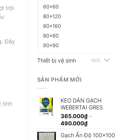
60x60
t trội
ểu
80x120
80x160
80x80
g. Đây
90x90
Thiết bị vệ sinh
(557)
SẢN PHẨM MỚI
KEO DÁN GẠCH
 tinh
WEBERTAI GRES
365.000
₫
–
Khoảng
490.000
₫
giá:
Gạch Ấn Độ 100x100
từ