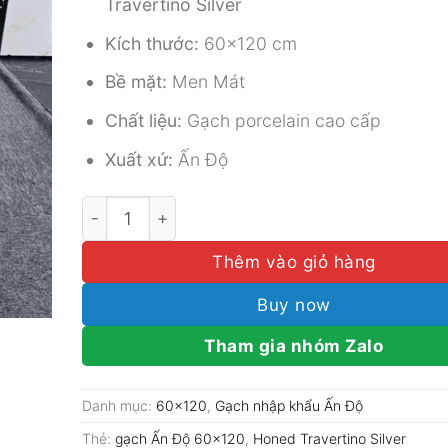
Travertino Silver
Kích thước:
60×120 cm
Bề mặt:
Men Mát
Chất liệu:
Gạch porcelain cao cấp
Xuất xứ:
Ấn Độ
Gạch Ấn Độ 60x120 Mã Honed Travertino Silver
Thêm vào giỏ hàng
Buy now
Tham gia nhóm Zalo
Danh mục:
60x120
,
Gạch nhập khẩu Ấn Độ
Thẻ:
gạch Ấn Độ 60x120
,
Honed Travertino Silver