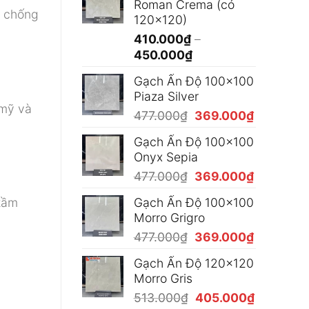
Roman Crema (có
365.000₫
à chống
120x120)
đến
410.000
₫
–
490.000₫
Khoảng
450.000
₫
giá:
Gạch Ấn Độ 100x100
từ
Piaza Silver
410.000₫
 mỹ và
Giá
Giá
477.000
₫
369.000
₫
đến
gốc
hiện
450.000₫
Gạch Ấn Độ 100x100
là:
tại
Onyx Sepia
477.000₫.
là:
Giá
Giá
477.000
₫
369.000
₫
369.000₫
gốc
hiện
tầm
Gạch Ấn Độ 100x100
là:
tại
Morro Grigro
477.000₫.
là:
Giá
Giá
477.000
₫
369.000
₫
369.000₫
gốc
hiện
Gạch Ấn Độ 120x120
là:
tại
Morro Gris
477.000₫.
là:
Giá
Giá
513.000
₫
405.000
₫
369.000₫