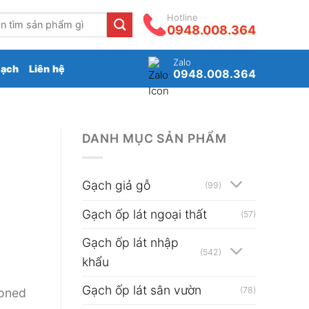
Hotline
0948.008.364
Zalo
gạch
Liên hệ
0948.008.364
DANH MỤC SẢN PHẨM
Gạch giả gỗ
(99)
Gạch ốp lát ngoại thất
(57)
Gạch ốp lát nhập
(542)
khẩu
Gạch ốp lát sân vườn
(78)
oned
₫.