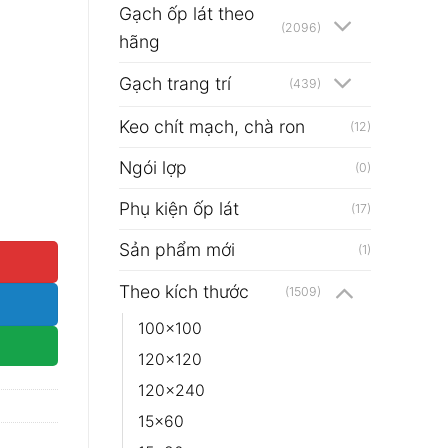
Gạch ốp lát theo
(2096)
hãng
Gạch trang trí
(439)
Keo chít mạch, chà ron
(12)
Ngói lợp
(0)
Phụ kiện ốp lát
 số lượng
(17)
Sản phẩm mới
(1)
Theo kích thước
(1509)
100x100
120x120
120x240
15x60