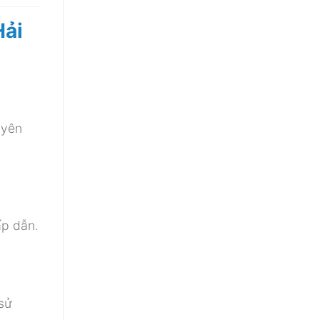
Hải
 yên
ấp dẫn.
sử