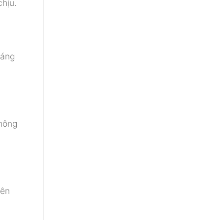
chịu.
sáng
không
yên