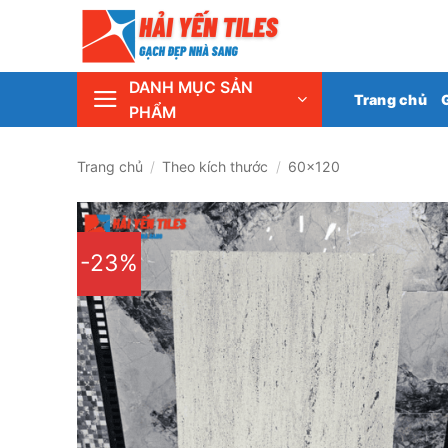
Skip
Tổng 
to
content
DANH MỤC SẢN
Trang chủ
PHẨM
Trang chủ
/
Theo kích thước
/
60x120
-23%