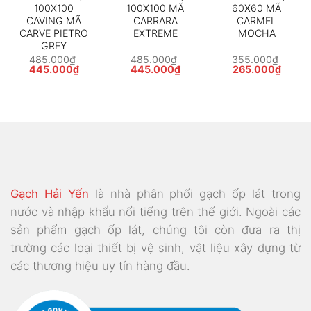
100X100
100X100 MÃ
60X60 MÃ
CAVING MÃ
CARRARA
CARMEL
CARVE PIETRO
EXTREME
MOCHA
GREY
485.000
₫
485.000
₫
355.000
₫
Giá
Giá
Giá
Giá
Giá
Giá
445.000
₫
445.000
₫
265.000
₫
gốc
hiện
gốc
hiện
gốc
hiện
là:
tại
là:
tại
là:
tại
485.000₫.
là:
485.000₫.
là:
355.000₫.
là:
000₫.
445.000₫.
445.000₫.
265.0
Gạch Hải Yến
là nhà phân phối gạch ốp lát trong
nước và nhập khẩu nổi tiếng trên thế giới. Ngoài các
sản phẩm gạch ốp lát, chúng tôi còn đưa ra thị
trường các loại thiết bị vệ sinh, vật liệu xây dựng từ
các thương hiệu uy tín hàng đầu.