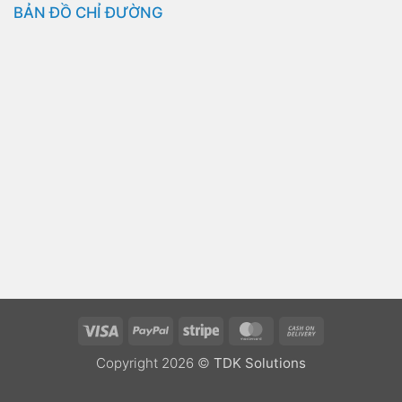
BẢN ĐỒ CHỈ ĐƯỜNG
Visa
PayPal
Stripe
MasterCard
Cash
On
Copyright 2026 ©
TDK Solutions
Delivery