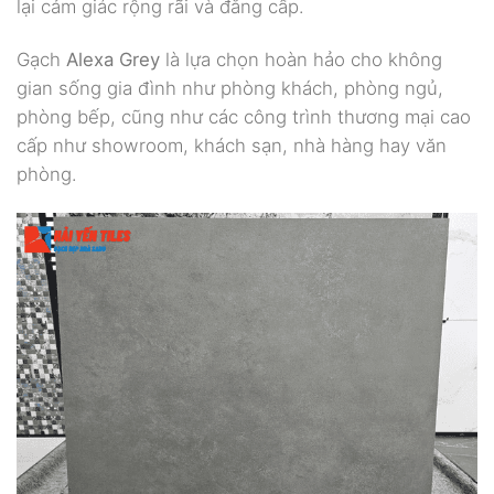
lại cảm giác rộng rãi và đẳng cấp.
Gạch
Alexa Grey
là lựa chọn hoàn hảo cho không
gian sống gia đình như phòng khách, phòng ngủ,
phòng bếp, cũng như các công trình thương mại cao
cấp như showroom, khách sạn, nhà hàng hay văn
phòng.