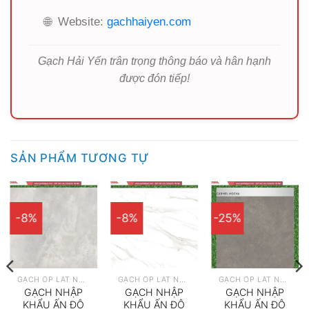
🌐
Website:
gachhaiyen.com
Gạch Hải Yến trân trọng thông báo và hân hạnh
được đón tiếp!
SẢN PHẨM TƯƠNG TỰ
-8%
-8%
-25%
GẠCH ỐP LÁT NHẬP KHẨU
GẠCH ỐP LÁT NHẬP KHẨU
GẠCH ỐP LÁT NHẬP KHẨU
GẠCH NHẬP
GẠCH NHẬP
GẠCH NHẬP
KHẨU ẤN ĐỘ
KHẨU ẤN ĐỘ
KHẨU ẤN ĐỘ