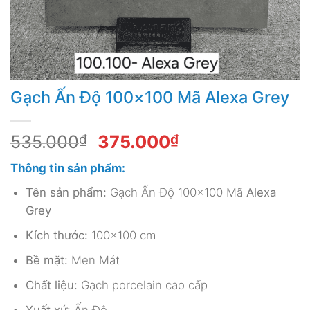
Gạch Ấn Độ 100×100 Mã Alexa Grey
Giá
Giá
535.000
₫
375.000
₫
gốc
hiện
Thông tin sản phẩm:
là:
tại
535.000₫.
là:
Tên sản phẩm:
Gạch Ấn Độ 100×100 Mã
Alexa
375.000₫.
Grey
Kích thước:
100×100 cm
Bề mặt:
Men Mát
Chất liệu:
Gạch porcelain cao cấp
Xuất xứ:
Ấn Độ