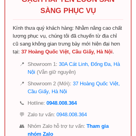
SÀNG PHỤC VỤ
Kính thưa quý khách hàng: Nhằm nâng cao chất
lượng phục vụ, chúng tôi đã chuyển từ địa chỉ
cũ sang không gian trưng bày mới hiện đại hơn
tại:
37 Hoàng Quốc Việt, Cầu Giấy, Hà Nội
.
📍
Showroom 1:
30A Cát Linh, Đống Đa, Hà
Nội
(Vẫn giữ nguyên)
📍
Showroom 2 (Mới):
37 Hoàng Quốc Việt,
Cầu Giấy, Hà Nội
📞
Hotline:
0948.008.364
💬
Zalo tư vấn:
0948.008.364
👥
Nhóm Zalo hỗ trợ tư vấn:
Tham gia
nhóm Zalo