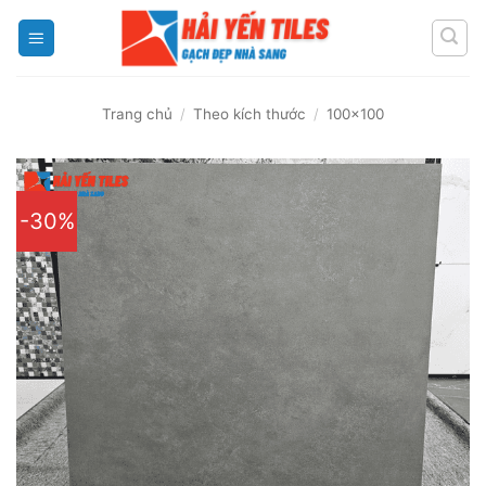
Skip
to
content
Trang chủ
/
Theo kích thước
/
100x100
-30%