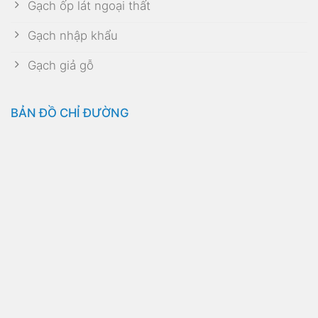
Visa
PayPal
Stripe
MasterCard
Cash
On
Copyright 2026 ©
TDK Solutions
Delivery