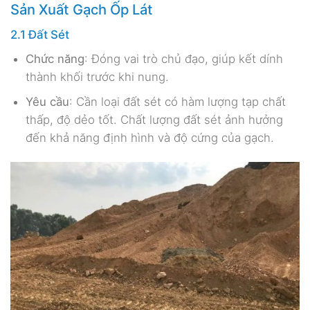
Sản Xuất Gạch Ốp Lát
2.1 Đất Sét
Chức năng
: Đóng vai trò chủ đạo, giúp kết dính
thành khối trước khi nung.
Yêu cầu
: Cần loại đất sét có hàm lượng tạp chất
thấp, độ dẻo tốt. Chất lượng đất sét ảnh hưởng
đến khả năng định hình và độ cứng của gạch.