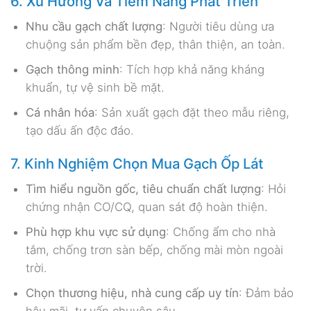
6. Xu Hướng Và Tiềm Năng Phát Triển
Nhu cầu gạch chất lượng
: Người tiêu dùng ưa
chuộng sản phẩm bền đẹp, thân thiện, an toàn.
Gạch thông minh
: Tích hợp khả năng kháng
khuẩn, tự vệ sinh bề mặt.
Cá nhân hóa
: Sản xuất gạch đặt theo mẫu riêng,
tạo dấu ấn độc đáo.
7. Kinh Nghiệm Chọn Mua Gạch Ốp Lát
Tìm hiểu nguồn gốc, tiêu chuẩn chất lượng
: Hỏi
chứng nhận CO/CQ, quan sát độ hoàn thiện.
Phù hợp khu vực sử dụng
: Chống ẩm cho nhà
tắm, chống trơn sàn bếp, chống mài mòn ngoài
trời.
Chọn thương hiệu, nhà cung cấp uy tín
: Đảm bảo
hậu mãi, tư vấn chuyên sâu.