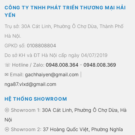
⦿ Showroom 1:
30A Cát Linh, Phường Ô Chợ Dừa, Hà
Nội
⦿ Showroom 2:
37 Hoàng Quốc Việt, Phường Nghĩa
Đô, Hà Nội
⦿
Website:
gachhaiyen.com
LIÊN KẾT NHANH
Trang chủ
Về chúng tôi
Sản phẩm