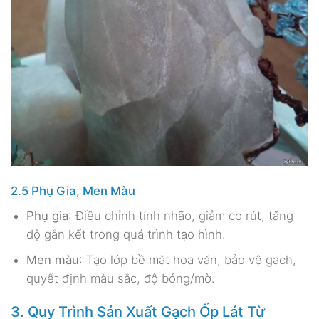
2.5 Phụ Gia, Men Màu
Phụ gia
: Điều chỉnh tính nhão, giảm co rút, tăng
độ gắn kết trong quá trình tạo hình.
Men màu
: Tạo lớp bề mặt hoa văn, bảo vệ gạch,
quyết định màu sắc, độ bóng/mờ.
3. Quy Trình Sản Xuất Gạch Ốp Lát Từ