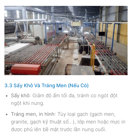
3.3 Sấy Khô Và Tráng Men (Nếu Có)
Sấy khô
: Giảm độ ẩm tối đa, tránh co ngót đột
ngột khi nung.
Tráng men, in hình
: Tùy loại gạch (gạch men,
granite, gạch kỹ thuật số…), lớp men hoặc mực in
được phủ lên bề mặt trước lần nung cuối.