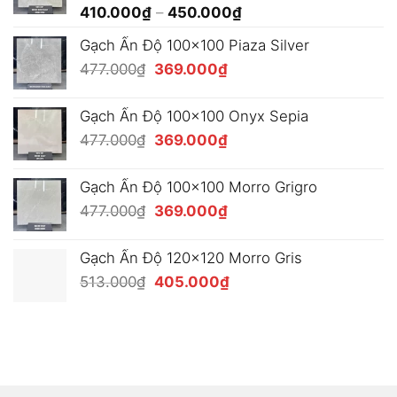
Khoảng
410.000
₫
–
450.000
₫
490.000₫
giá:
Gạch Ấn Độ 100x100 Piaza Silver
từ
Giá
Giá
477.000
₫
369.000
₫
410.000₫
gốc
hiện
đến
là:
tại
450.000₫
Gạch Ấn Độ 100x100 Onyx Sepia
477.000₫.
là:
Giá
Giá
477.000
₫
369.000
₫
369.000₫.
gốc
hiện
là:
tại
Gạch Ấn Độ 100x100 Morro Grigro
477.000₫.
là:
Giá
Giá
477.000
₫
369.000
₫
369.000₫.
gốc
hiện
là:
tại
Gạch Ấn Độ 120x120 Morro Gris
477.000₫.
là:
Giá
Giá
513.000
₫
405.000
₫
369.000₫.
gốc
hiện
là:
tại
513.000₫.
là:
405.000₫.