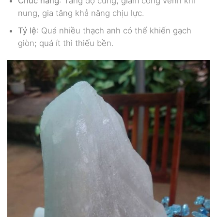
Chức năng
: Tăng độ cứng, giảm cong vênh khi
nung, gia tăng khả năng chịu lực.
Tỷ lệ
: Quá nhiều thạch anh có thể khiến gạch
giòn; quá ít thì thiếu bền.