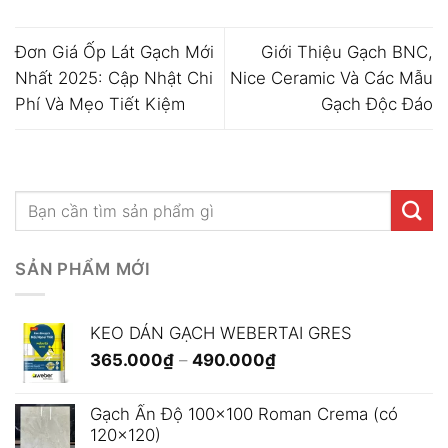
Đơn Giá Ốp Lát Gạch Mới
Giới Thiệu Gạch BNC,
Nhất 2025: Cập Nhật Chi
Nice Ceramic Và Các Mẫu
Phí Và Mẹo Tiết Kiệm
Gạch Độc Đáo
SẢN PHẨM MỚI
KEO DÁN GẠCH WEBERTAI GRES
Khoảng
365.000
₫
–
490.000
₫
giá:
từ
Gạch Ấn Độ 100x100 Roman Crema (có
365.000₫
120x120)
đến