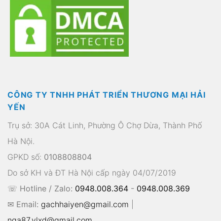
CÔNG TY TNHH PHÁT TRIỂN THƯƠNG MẠI HẢI
YẾN
Trụ sở: 30A Cát Linh, Phường Ô Chợ Dừa, Thành Phố
Hà Nội.
GPKD số:
0108808804
Do sở KH và ĐT Hà Nội cấp ngày 04/07/2019
☏ Hotline / Zalo:
0948.008.364
-
0948.008.369
✉ Email:
gachhaiyen@gmail.com
|
nga87.vlxd@gmail.com