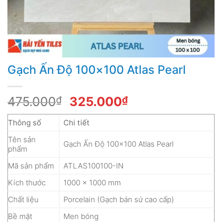
Gạch Ấn Độ 100×100 Atlas Pearl
Giá
Giá
475.000
₫
325.000
₫
gốc
hiện
Thông số
Chi tiết
là:
tại
475.000₫.
là:
Tên sản
Gạch Ấn Độ 100×100 Atlas Pearl
325.000₫.
phẩm
Mã sản phẩm
ATLAS100100-IN
Kích thước
1000 x 1000 mm
Chất liệu
Porcelain (Gạch bán sứ cao cấp)
Bề mặt
Men bóng