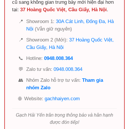
cũ sang không gian trưng bày mới hiện đại hơn
tại:
37 Hoàng Quốc Việt, Cầu Giấy, Hà Nội
.
📍
Showroom 1:
30A Cát Linh, Đống Đa, Hà
Nội
(Vẫn giữ nguyên)
📍
Showroom 2 (Mới):
37 Hoàng Quốc Việt,
Cầu Giấy, Hà Nội
📞
Hotline:
0948.008.364
💬
Zalo tư vấn:
0948.008.364
👥
Nhóm Zalo hỗ trợ tư vấn:
Tham gia
nhóm Zalo
🌐
Website:
gachhaiyen.com
Gạch Hải Yến trân trọng thông báo và hân hạnh
được đón tiếp!