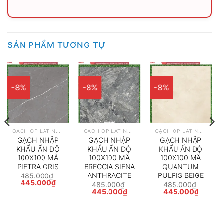
SẢN PHẨM TƯƠNG TỰ
-8%
-8%
-8%
GẠCH ỐP LÁT NHẬP KHẨU
GẠCH ỐP LÁT NHẬP KHẨU
GẠCH ỐP LÁT NHẬP KHẨU
GẠCH NHẬP
GẠCH NHẬP
GẠCH NHẬP
KHẨU ẤN ĐỘ
KHẨU ẤN ĐỘ
KHẨU ẤN ĐỘ
100X100 MÃ
100X100 MÃ
100X100 MÃ
PIETRA GRIS
BRECCIA SIENA
QUANTUM
ANTHRACITE
PULPIS BEIGE
485.000
₫
Giá
Giá
445.000
₫
485.000
₫
485.000
₫
gốc
hiện
Giá
Giá
Giá
Giá
445.000
₫
445.000
₫
là:
tại
gốc
hiện
gốc
hiện
485.000₫.
là:
là:
tại
là:
tại
000₫.
445.000₫.
485.000₫.
là:
485.000₫.
là:
445.000₫.
445.0