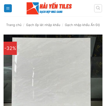
Skip
to
content
Trang chủ
/
Gạch ốp lát nhập khẩu
/
Gạch nhập khẩu Ấn Độ
-32%