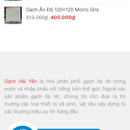
gốc
hiện
là:
tại
Gạch Ấn Độ 120x120 Morro Gris
477.000₫.
là:
Giá
Giá
513.000
₫
405.000
₫
369.000₫.
gốc
hiện
là:
tại
513.000₫.
là:
405.000₫.
Gạch Hải Yến
là nhà phân phối gạch ốp lát trong
nước và nhập khẩu nổi tiếng trên thế giới. Ngoài các
sản phẩm gạch ốp lát, chúng tôi còn đưa ra thị
trường các loại thiết bị vệ sinh, vật liệu xây dựng từ
các thương hiệu uy tín hàng đầu.