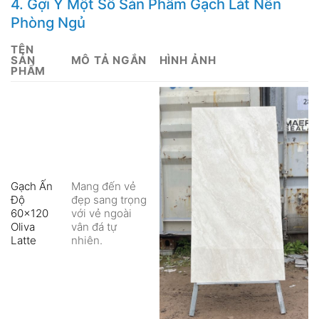
4. Gợi Ý Một Số Sản Phẩm Gạch Lát Nền
Phòng Ngủ
TÊN
SẢN
MÔ TẢ NGẮN
HÌNH ẢNH
PHẨM
Gạch Ấn
Mang đến vẻ
Độ
đẹp sang trọng
60×120
với vẻ ngoài
Oliva
vân đá tự
Latte
nhiên.