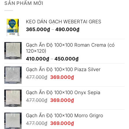
SẢN PHẨM MỚI
KEO DÁN GẠCH WEBERTAI GRES
Khoảng
365.000
₫
–
490.000
₫
giá:
từ
Gạch Ấn Độ 100x100 Roman Crema (có
365.000₫
120x120)
đến
Khoảng
410.000
₫
–
450.000
₫
490.000₫
giá:
Gạch Ấn Độ 100x100 Piaza Silver
từ
Giá
Giá
477.000
₫
369.000
₫
410.000₫
gốc
hiện
đến
là:
tại
450.000₫
Gạch Ấn Độ 100x100 Onyx Sepia
477.000₫.
là:
Giá
Giá
477.000
₫
369.000
₫
369.000₫.
gốc
hiện
là:
tại
Gạch Ấn Độ 100x100 Morro Grigro
477.000₫.
là:
Giá
Giá
477.000
₫
369.000
₫
369.000₫.