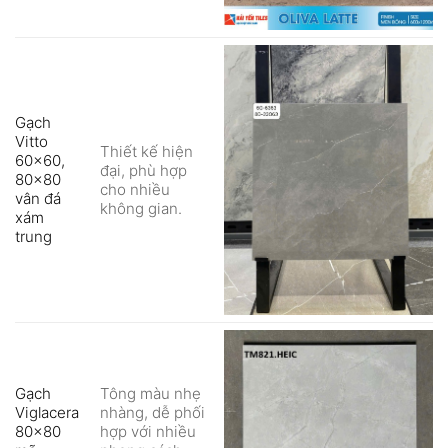
Gạch
Vitto
Thiết kế hiện
60×60,
đại, phù hợp
80×80
cho nhiều
vân đá
không gian.
xám
trung
Gạch
Tông màu nhẹ
Viglacera
nhàng, dễ phối
80×80
hợp với nhiều