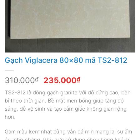
Gạch Viglacera 80×80 mã TS2-812
Giá
Giá
310.000
₫
235.000
₫
gốc
hiện
TS2-812 là dòng gạch granite với độ cứng cao, bền
là:
tại
bỉ theo thời gian. Bề mặt men bóng giúp tăng độ
310.000₫.
là:
sáng, dễ vệ sinh và tạo cảm giác không gian rộng
235.000₫.
hơn.
Gam màu kem nhạt cùng vân đá mịn mang lại sự ấm
áp, nhẹ nhàng. Phù hợp sử dụng cho phòng khách,