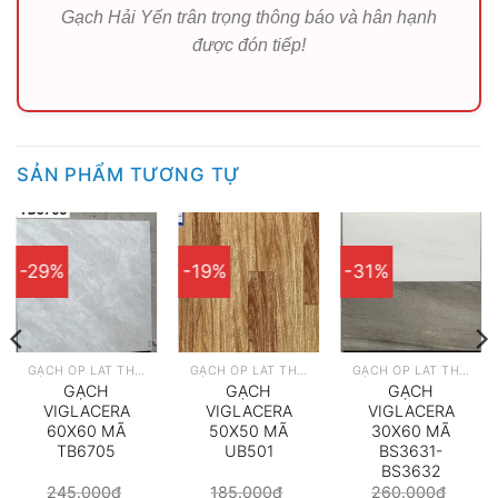
Gạch Hải Yến trân trọng thông báo và hân hạnh
được đón tiếp!
SẢN PHẨM TƯƠNG TỰ
-29%
-19%
-31%
GẠCH ỐP LÁT THEO HÃNG
GẠCH ỐP LÁT THEO HÃNG
GẠCH ỐP LÁT THEO HÃNG
GẠCH
GẠCH
GẠCH
VIGLACERA
VIGLACERA
VIGLACERA
60X60 MÃ
50X50 MÃ
30X60 MÃ
TB6705
UB501
BS3631-
BS3632
245.000
₫
185.000
₫
260.000
₫