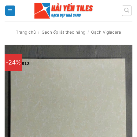
Skip
to
content
Trang chủ
/
Gạch ốp lát theo hãng
/
Gạch Viglacera
-24%