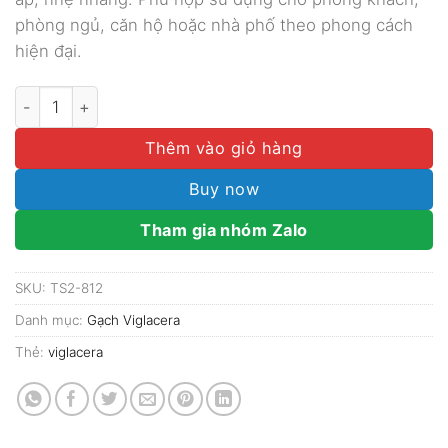
phòng ngủ, căn hộ hoặc nhà phố theo phong cách
hiện đại.
Gạch Viglacera 80x80 mã TS2-812 số lượng
Thêm vào giỏ hàng
Buy now
Tham gia nhóm Zalo
SKU:
TS2-812
Danh mục:
Gạch Viglacera
Thẻ:
viglacera