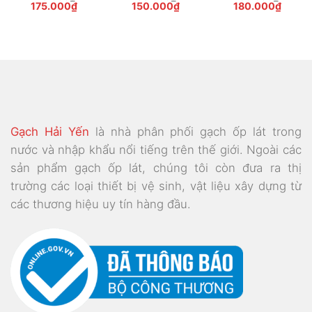
Giá
Giá
Giá
Giá
Giá
Giá
175.000
₫
150.000
₫
180.000
₫
gốc
hiện
gốc
hiện
gốc
hiện
là:
tại
là:
tại
là:
tại
245.000₫.
là:
185.000₫.
là:
260.000₫.
là:
000₫.
175.000₫.
150.000₫.
180.0
Gạch Hải Yến
là nhà phân phối gạch ốp lát trong
nước và nhập khẩu nổi tiếng trên thế giới. Ngoài các
sản phẩm gạch ốp lát, chúng tôi còn đưa ra thị
trường các loại thiết bị vệ sinh, vật liệu xây dựng từ
các thương hiệu uy tín hàng đầu.