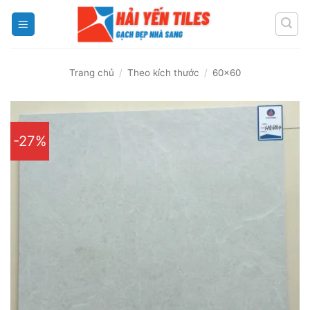
Skip
to
content
Trang chủ
/
Theo kích thước
/
60x60
-27%