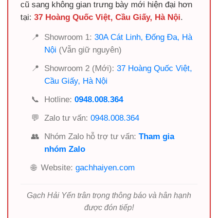
cũ sang không gian trưng bày mới hiện đại hơn
tại:
37 Hoàng Quốc Việt, Cầu Giấy, Hà Nội
.
📍
Showroom 1:
30A Cát Linh, Đống Đa, Hà
Nội
(Vẫn giữ nguyên)
📍
Showroom 2 (Mới):
37 Hoàng Quốc Việt,
Cầu Giấy, Hà Nội
📞
Hotline:
0948.008.364
💬
Zalo tư vấn:
0948.008.364
👥
Nhóm Zalo hỗ trợ tư vấn:
Tham gia
nhóm Zalo
🌐
Website:
gachhaiyen.com
Gạch Hải Yến trân trọng thông báo và hân hạnh
được đón tiếp!