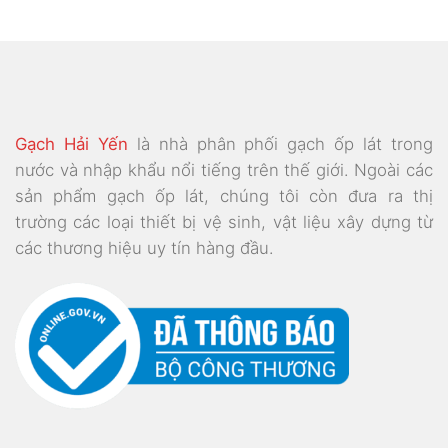
295.000₫.
là:
295.000₫.
là:
000₫.
230.000₫.
230.0
Gạch Hải Yến
là nhà phân phối gạch ốp lát trong
nước và nhập khẩu nổi tiếng trên thế giới. Ngoài các
sản phẩm gạch ốp lát, chúng tôi còn đưa ra thị
trường các loại thiết bị vệ sinh, vật liệu xây dựng từ
các thương hiệu uy tín hàng đầu.