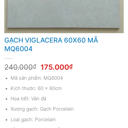
GẠCH VIGLACERA 60X60 MÃ
MQ6004
Giá
Giá
240.000
₫
175.000
₫
gốc
hiện
Mã sản phẩm: MQ6004
là:
tại
240.000₫.
là:
Kích thước: 60 x 60cm
175.000₫.
Họa tiết: Vân đá
Xương gạch: Gạch Porcelain
Loại gạch: Porcelain