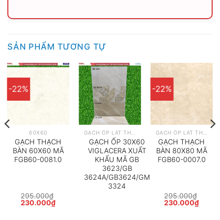
SẢN PHẨM TƯƠNG TỰ
-22%
-22%
60X60
GẠCH ỐP LÁT THEO HÃNG
GẠCH ỐP LÁT THEO HÃNG
GẠCH THẠCH
GẠCH ỐP 30X60
GẠCH THẠCH
BÀN 60X60 MÃ
VIGLACERA XUẤT
BÀN 80X80 MÃ
FGB60-0081.0
KHẨU MÃ GB
FGB60-0007.0
3623/GB
3624A/GB3624/GM
3324
295.000
₫
295.000
₫
Giá
Giá
Giá
Giá
230.000
₫
230.000
₫
gốc
hiện
gốc
hiện
là:
tại
là:
tại