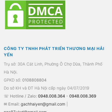
CÔNG TY TNHH PHÁT TRIỂN THƯƠNG MẠI HẢI
YẾN
Trụ sở: 30A Cát Linh, Phường Ô Chợ Dừa, Thành Phố
Hà Nội.
GPKD số:
0108808804
Do sở KH và ĐT Hà Nội cấp ngày 04/07/2019
☏ Hotline / Zalo:
0948.008.364
-
0948.008.369
✉ Email:
gachhaiyen@gmail.com
|
nga87.vlxd@gmail.com