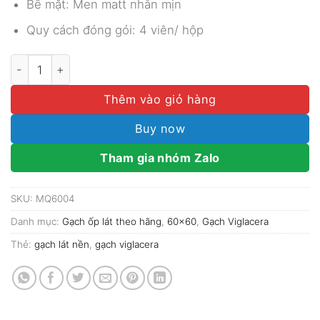
Bề mặt: Men matt nhẵn mịn
Quy cách đóng gói: 4 viên/ hộp
GẠCH VIGLACERA 60X60 MÃ MQ6004 số lượng
Thêm vào giỏ hàng
Buy now
Tham gia nhóm Zalo
SKU:
MQ6004
Danh mục:
Gạch ốp lát theo hãng
,
60x60
,
Gạch Viglacera
Thẻ:
gạch lát nền
,
gạch viglacera