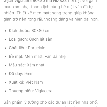
Gạch Viglacera 80×80 mã HM823
nổi bật với gam
màu xám nhạt thanh lịch cùng bề mặt vân đá tự
nhiên. Thiết kế men matt sang trọng giúp không
gian trở nên rộng rãi, thoáng đãng và hiện đại hơn.
Kích thước:
80×80 cm
Loại gạch:
Gạch lát sàn
Chất liệu:
Porcelain
Bề mặt:
Men matt, vân đá nhẹ
Màu sắc:
Xám nhạt
Độ dày:
9mm
Xuất xứ:
Việt Nam
Thương hiệu:
Viglacera
Sản phẩm lý tưởng cho các dự án lát nền nhà phố,