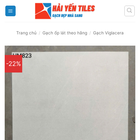
Skip
to
content
Trang chủ
/
Gạch ốp lát theo hãng
/
Gạch Viglacera
-22%