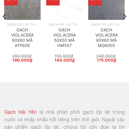
GẠCH ỐP LÁT THEO HÃNG
GẠCH ỐP LÁT THEO HÃNG
GẠCH ỐP LÁT THEO HÃNG
GẠCH
GẠCH
GẠCH
VIGLACERA
VIGLACERA
VIGLACERA
60X60 MÃ
50X50 MÃ
60X60 MÃ
ATP606
HM507
MQ6005
260.000
₫
155.000
₫
240.000
₫
Giá
Giá
Giá
Giá
Giá
Giá
190.000
₫
140.000
₫
175.000
₫
gốc
hiện
gốc
hiện
gốc
hiện
là:
tại
là:
tại
là:
tại
260.000₫.
là:
155.000₫.
là:
240.000₫.
là:
000₫.
190.000₫.
140.000₫.
175.00
Gạch Hải Yến
là nhà phân phối gạch ốp lát trong
nước và nhập khẩu nổi tiếng trên thế giới. Ngoài các
sản phẩm gạch ốp lát, chúng tôi còn đưa ra thị