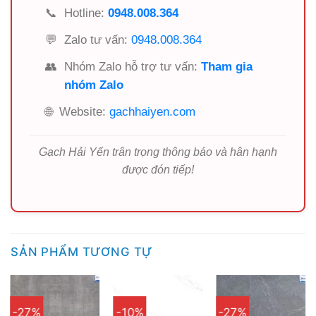
📞
Hotline:
0948.008.364
💬
Zalo tư vấn:
0948.008.364
👥
Nhóm Zalo hỗ trợ tư vấn:
Tham gia
nhóm Zalo
🌐
Website:
gachhaiyen.com
Gạch Hải Yến trân trọng thông báo và hân hạnh
được đón tiếp!
SẢN PHẨM TƯƠNG TỰ
-27%
-10%
-27%