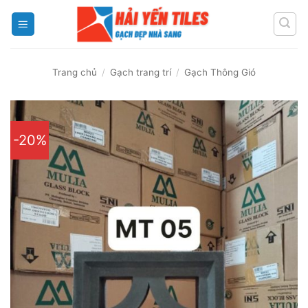
Skip
to
content
Trang chủ
/
Gạch trang trí
/
Gạch Thông Gió
-20%