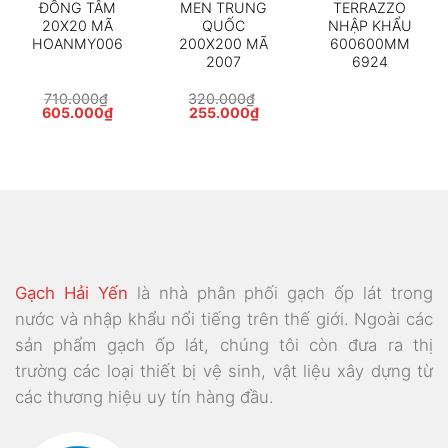
ĐỒNG TÂM
MEN TRUNG
TERRAZZO
20X20 MÃ
QUỐC
NHẬP KHẨU
HOANMY006
200X200 MÃ
600600MM
2007
6924
710.000
₫
320.000
₫
Giá
Giá
Giá
Giá
605.000
₫
255.000
₫
gốc
hiện
gốc
hiện
là:
tại
là:
tại
710.000₫.
là:
320.000₫.
là:
000₫.
605.000₫.
255.000₫.
Gạch Hải Yến
là nhà phân phối gạch ốp lát trong
nước và nhập khẩu nổi tiếng trên thế giới. Ngoài các
sản phẩm gạch ốp lát, chúng tôi còn đưa ra thị
trường các loại thiết bị vệ sinh, vật liệu xây dựng từ
các thương hiệu uy tín hàng đầu.