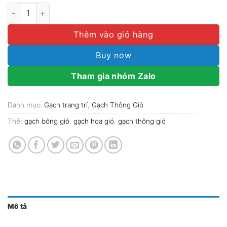
GẠCH THÔNG GIÓ XI MĂNG MT05 số lượng
Thêm vào giỏ hàng
Buy now
Tham gia nhóm Zalo
Danh mục:
Gạch trang trí
,
Gạch Thông Gió
Thẻ:
gạch bông gió
,
gạch hoa gió
,
gạch thông gió
Mô tả