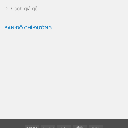
BẢN ĐỒ CHỈ ĐƯỜNG
Visa
PayPal
Stripe
MasterCard
Cash
On
Copyright 2026 ©
TDK Solutions