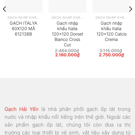
GẠCH NHẬP KHẨU Ý
GẠCH NHẬP KHẨU Ý
GẠCH NHẬP KHẨU Ý
GẠCH ITALYA
Gạch nhập
Gạch nhập
60X120 MÃ
khẩu Italia
khẩu Italia
612138B
120×120 Dorset
120×120 Calcis
Bianco Cross
Crema
Cut
2.484.000
₫
3.115.000
₫
Giá
Giá
Giá
Giá
2.160.000
₫
2.750.000
₫
n
gốc
hiện
gốc
hiện
là:
tại
là:
tại
2.484.000₫.
là:
3.115.000₫.
là:
90.000₫.
2.160.000₫.
2.75
Gạch Hải Yến
là nhà phân phối gạch ốp lát trong
nước và nhập khẩu nổi tiếng trên thế giới. Ngoài các
sản phẩm gạch ốp lát, chúng tôi còn đưa ra thị
trường các loại thiết bị vệ sinh, vật liệu xây dựng từ
các thương hiệu uy tín hàng đầu.