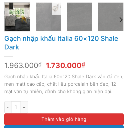
Gạch nhập khẩu Italia 60×120 Shale
Dark
Giá
Giá
1.963.000
₫
1.730.000
₫
gốc
hiện
Gạch nhập khẩu Italia 60×120 Shale Dark vân đá đen,
là:
tại
men matt cao cấp, chất liệu porcelain bền đẹp, 12
1.963.000₫.
là:
mặt vân tự nhiên, dành cho không gian hiện đại.
1.730.000₫.
Gạch nhập khẩu Italia 60x120 Shale Dark số lượng
Thêm vào giỏ hàng