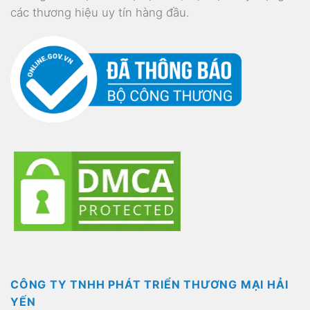
CÔNG TY TNHH PHÁT TRIỂN THƯƠNG MẠI HẢI
YẾN
Trụ sở: 30A Cát Linh, Phường Ô Chợ Dừa, Thành Phố