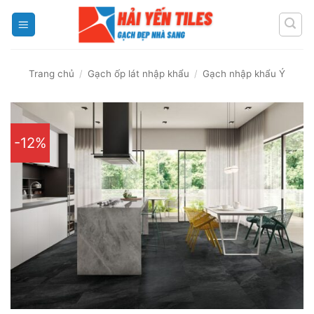
Skip
to
content
Trang chủ
/
Gạch ốp lát nhập khẩu
/
Gạch nhập khẩu Ý
-12%