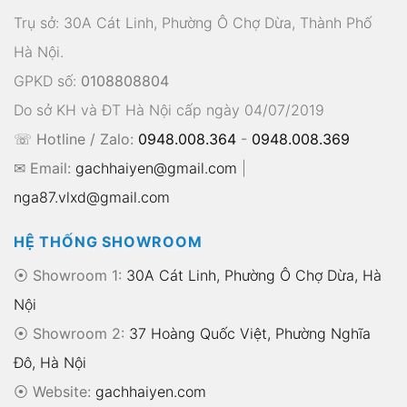
Hà Nội.
GPKD số:
0108808804
Do sở KH và ĐT Hà Nội cấp ngày 04/07/2019
☏ Hotline / Zalo:
0948.008.364
-
0948.008.369
✉ Email:
gachhaiyen@gmail.com
|
nga87.vlxd@gmail.com
HỆ THỐNG SHOWROOM
⦿ Showroom 1:
30A Cát Linh, Phường Ô Chợ Dừa, Hà
Nội
⦿ Showroom 2:
37 Hoàng Quốc Việt, Phường Nghĩa
Đô, Hà Nội
⦿
Website:
gachhaiyen.com