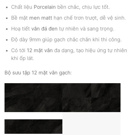
Chất liệu
Porcelain
bền chắc, chịu lực tốt.
Bề mặt
men matt
hạn chế trơn trượt, dễ vệ sinh.
Hoạ tiết
vân đá đen
tự nhiên và sang trọng.
Độ dày 9mm giúp gạch chắc chắn khi thi công.
Có tới
12 mặt vân
đa dạng, tạo hiệu ứng tự nhiên
khi ốp lát.
Bộ sưu tập 12 mặt vân gạch
:
Ứng dụng thực tế của sản phẩm