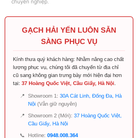
GẠCH HẢI YẾN LUÔN SẴN
SÀNG PHỤC VỤ
Kính thưa quý khách hàng: Nhằm nâng cao chất
lượng phục vụ, chúng tôi đã chuyển từ địa chỉ
cũ sang không gian trưng bày mới hiện đại hơn
tại:
37 Hoàng Quốc Việt, Cầu Giấy, Hà Nội
.
📍
Showroom 1:
30A Cát Linh, Đống Đa, Hà
Nội
(Vẫn giữ nguyên)
📍
Showroom 2 (Mới):
37 Hoàng Quốc Việt,
Cầu Giấy, Hà Nội
📞
Hotline:
0948.008.364
💬
Zalo tư vấn:
0948.008.364