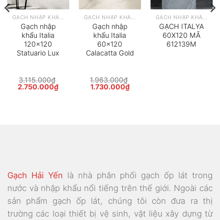
GẠCH NHẬP KHẨU Ý
GẠCH NHẬP KHẨU Ý
GẠCH NHẬP KHẨU Ý
Gạch nhập
Gạch nhập
GẠCH ITALYA
khẩu Italia
khẩu Italia
60X120 MÃ
120×120
60×120
612139M
Statuario Lux
Calacatta Gold
3.115.000
₫
1.963.000
₫
Giá
Giá
Giá
Giá
2.750.000
₫
1.730.000
₫
gốc
hiện
gốc
hiện
là:
tại
là:
tại
3.115.000₫.
là:
1.963.000₫.
là:
60.000₫.
2.750.000₫.
1.730.000₫.
Gạch Hải Yến
là nhà phân phối gạch ốp lát trong
nước và nhập khẩu nổi tiếng trên thế giới. Ngoài các
sản phẩm gạch ốp lát, chúng tôi còn đưa ra thị
trường các loại thiết bị vệ sinh, vật liệu xây dựng từ