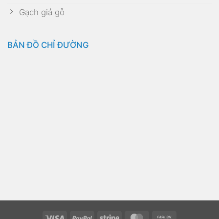
Gạch giả gỗ
BẢN ĐỒ CHỈ ĐƯỜNG
Visa
PayPal
Stripe
MasterCard
Cash