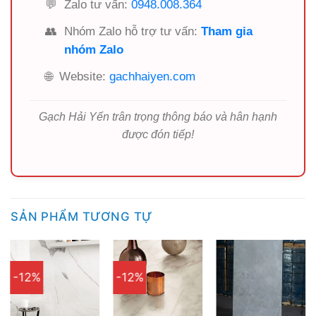
💬
Zalo tư vấn:
0948.008.364
👥
Nhóm Zalo hỗ trợ tư vấn:
Tham gia
nhóm Zalo
🌐
Website:
gachhaiyen.com
Gạch Hải Yến trân trọng thông báo và hân hạnh
được đón tiếp!
SẢN PHẨM TƯƠNG TỰ
-12%
-12%