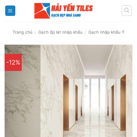
Skip
to
content
Trang chủ
/
Gạch ốp lát nhập khẩu
/
Gạch nhập khẩu Ý
-12%