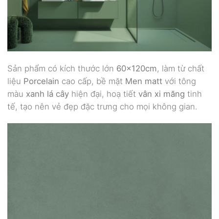
Sản phẩm có kích thước lớn
60x120cm
, làm từ chất
liệu
Porcelain
cao cấp, bề mặt
Men matt
với tông
màu
xanh lá cây
hiện đại, hoạ tiết
vân xi măng
tinh
tế, tạo nên vẻ đẹp đặc trưng cho mọi không gian.