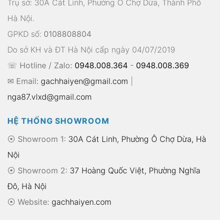
Trụ sở: 30A Cát Linh, Phường Ô Chợ Dừa, Thành Phố
Hà Nội.
GPKD số:
0108808804
Do sở KH và ĐT Hà Nội cấp ngày 04/07/2019
☏ Hotline / Zalo:
0948.008.364
-
0948.008.369
✉ Email:
gachhaiyen@gmail.com
|
nga87.vlxd@gmail.com
HỆ THỐNG SHOWROOM
⦿ Showroom 1:
30A Cát Linh, Phường Ô Chợ Dừa, Hà
Nội
⦿ Showroom 2:
37 Hoàng Quốc Việt, Phường Nghĩa
Đô, Hà Nội
⦿
Website:
gachhaiyen.com