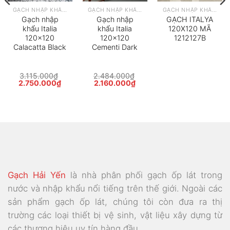
GẠCH NHẬP KHẨU Ý
GẠCH NHẬP KHẨU Ý
GẠCH NHẬP KHẨU Ý
Gạch nhập
Gạch nhập
GẠCH ITALYA
khẩu Italia
khẩu Italia
120X120 MÃ
120×120
120×120
1212127B
Calacatta Black
Cementi Dark
3.115.000
₫
2.484.000
₫
Giá
Giá
Giá
Giá
2.750.000
₫
2.160.000
₫
gốc
hiện
gốc
hiện
là:
tại
là:
tại
3.115.000₫.
là:
2.484.000₫.
là:
0.000₫.
2.750.000₫.
2.160.000₫.
Gạch Hải Yến
là nhà phân phối gạch ốp lát trong
nước và nhập khẩu nổi tiếng trên thế giới. Ngoài các
sản phẩm gạch ốp lát, chúng tôi còn đưa ra thị
trường các loại thiết bị vệ sinh, vật liệu xây dựng từ
các thương hiệu uy tín hàng đầu.