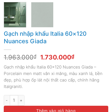
Gạch nhập khẩu Italia 60×120
Nuances Giada
Giá
Giá
1.963.000
₫
1.730.000
₫
gốc
hiện
Gạch nhập khẩu Italia 60×120 Nuances Giada –
là:
tại
Porcelain men matt vân xi măng, màu xanh lá, bền
1.963.000₫.
là:
đẹp, phù hợp ốp lát nội thất cao cấp, chính hãng
1.730.000₫.
Italgraniti.
Gạch nhập khẩu Italia 60x120 Nuances Giada số lượng
Thêm vào giỏ hàng