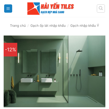
Skip
to
content
Trang chủ
/
Gạch ốp lát nhập khẩu
/
Gạch nhập khẩu Ý
-12%