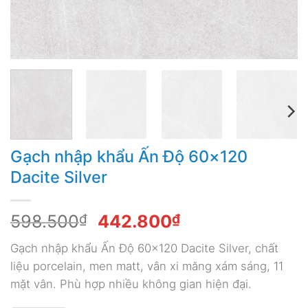
Gạch nhập khẩu Ấn Độ 60×120
Dacite Silver
Giá
Giá
598.500
₫
442.800
₫
gốc
hiện
Gạch nhập khẩu Ấn Độ 60×120 Dacite Silver, chất
là:
tại
liệu porcelain, men matt, vân xi măng xám sáng, 11
598.500₫.
là:
mặt vân. Phù hợp nhiều không gian hiện đại.
442.800₫.