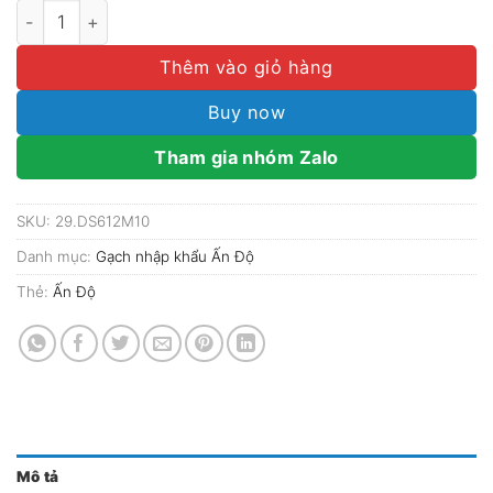
Gạch nhập khẩu Ấn Độ 60x120 Dacite Silver số lượng
Thêm vào giỏ hàng
Buy now
Tham gia nhóm Zalo
SKU:
29.DS612M10
Danh mục:
Gạch nhập khẩu Ấn Độ
Thẻ:
Ấn Độ
Mô tả