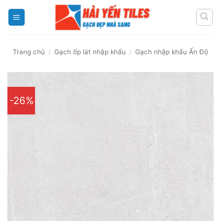
Skip
to
content
Trang chủ
/
Gạch ốp lát nhập khẩu
/
Gạch nhập khẩu Ấn Độ
-26%