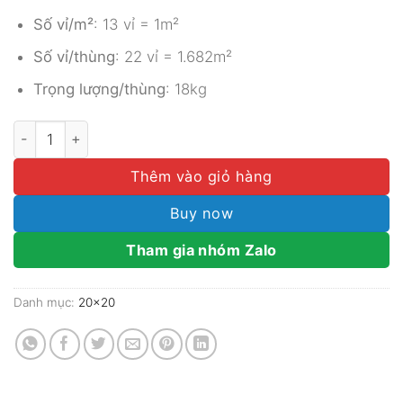
Số vỉ/m²
: 13 vỉ = 1m²
Số vỉ/thùng
: 22 vỉ = 1.682m²
Trọng lượng/thùng
: 18kg
Gạch Mosaic Gốm Sứ Lục Giác Men Bóng MGTT030 số lư
Thêm vào giỏ hàng
Buy now
Tham gia nhóm Zalo
Danh mục:
20x20