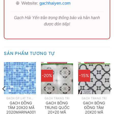
🌐
Website:
gachhaiyen.com
Gạch Hải Yến trân trọng thông báo và hân hạnh
được đón tiếp!
SẢN PHẨM TƯƠNG TỰ
-20%
-15%
GẠCH ỐP LÁT THEO HÃNG
GẠCH TRANG TRÍ
GẠCH TRANG TRÍ
GẠCH ĐỒNG
GẠCH BÔNG
GẠCH BÔNG
TÂM 20X20 MÃ
TRUNG QUỐC
ĐỒNG TÂM
2020MARINA001
20×20 MÃ
20X20 MÃ