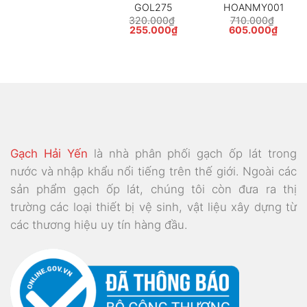
GOL275
HOANMY001
320.000
₫
710.000
₫
Giá
Giá
Giá
Giá
255.000
₫
605.000
₫
gốc
hiện
gốc
hiện
là:
tại
là:
tại
320.000₫.
là:
710.000₫.
là:
250₫.
255.000₫.
605.0
Gạch Hải Yến
là nhà phân phối gạch ốp lát trong
nước và nhập khẩu nổi tiếng trên thế giới. Ngoài các
sản phẩm gạch ốp lát, chúng tôi còn đưa ra thị
trường các loại thiết bị vệ sinh, vật liệu xây dựng từ
các thương hiệu uy tín hàng đầu.