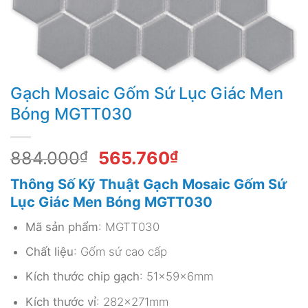
Gạch Mosaic Gốm Sứ Lục Giác Men
Bóng MGTT030
Giá
Giá
884.000
₫
565.760
₫
gốc
hiện
Thông Số Kỹ Thuật Gạch Mosaic Gốm Sứ
là:
tại
Lục Giác Men Bóng MGTT030
884.000₫.
là:
565.760₫.
Mã sản phẩm
: MGTT030
Chất liệu
: Gốm sứ cao cấp
Kích thước chip gạch
: 51x59x6mm
Kích thước vỉ
: 282x271mm