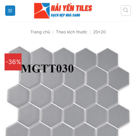
Skip
to
content
Trang chủ
/
Theo kích thước
/
20x20
-36%