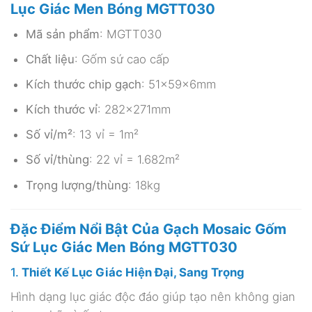
Lục Giác Men Bóng MGTT030
Mã sản phẩm
: MGTT030
Chất liệu
: Gốm sứ cao cấp
Kích thước chip gạch
: 51x59x6mm
Kích thước vỉ
: 282x271mm
Số vỉ/m²
: 13 vỉ = 1m²
Số vỉ/thùng
: 22 vỉ = 1.682m²
Trọng lượng/thùng
: 18kg
Đặc Điểm Nổi Bật Của Gạch Mosaic Gốm
Sứ Lục Giác Men Bóng MGTT030
1.
Thiết Kế Lục Giác Hiện Đại, Sang Trọng
Hình dạng lục giác độc đáo giúp tạo nên không gian