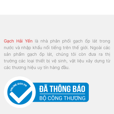
là:
tại
là:
tại
là:
tại
710.000₫.
là:
320.000₫.
là:
320.000₫.
là:
000₫.
605.000₫.
255.000₫.
255.0
Gạch Hải Yến
là nhà phân phối gạch ốp lát trong
nước và nhập khẩu nổi tiếng trên thế giới. Ngoài các
sản phẩm gạch ốp lát, chúng tôi còn đưa ra thị
trường các loại thiết bị vệ sinh, vật liệu xây dựng từ
các thương hiệu uy tín hàng đầu.