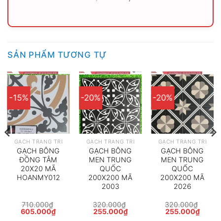
SẢN PHẨM TƯƠNG TỰ
-15%
-20%
-20%
GẠCH TRANG TRÍ
GẠCH TRANG TRÍ
GẠCH TRANG TRÍ
GẠCH BÔNG
GẠCH BÔNG
GẠCH BÔNG
ĐỒNG TÂM
MEN TRUNG
MEN TRUNG
20X20 MÃ
QUỐC
QUỐC
HOANMY012
200X200 MÃ
200X200 MÃ
2003
2026
710.000
₫
320.000
₫
320.000
₫
Giá
Giá
Giá
Giá
Giá
Giá
605.000
₫
255.000
₫
255.000
₫
gốc
hiện
gốc
hiện
gốc
hiện