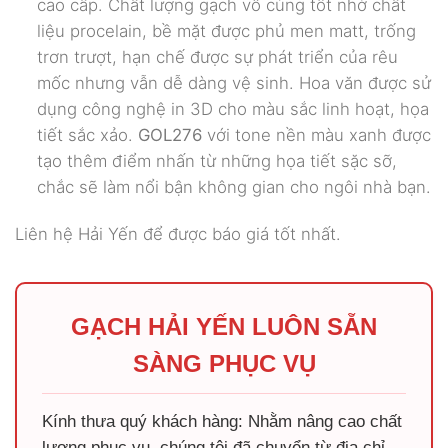
cao cấp. Chất lượng gạch vô cùng tốt nhờ chất
liệu procelain, bề mặt được phủ men matt, trống
trơn trượt, hạn chế được sự phát triển của rêu
mốc nhưng vẫn dễ dàng vệ sinh. Hoa văn được sử
dụng công nghệ in 3D cho màu sắc linh hoạt, họa
tiết sắc xảo.
GOL276
với tone nền màu xanh được
tạo thêm điểm nhấn từ những họa tiết sặc sỡ,
chắc sẽ làm nổi bận không gian cho ngôi nhà bạn.
Liên hệ Hải Yến để được báo giá tốt nhất.
GẠCH HẢI YẾN LUÔN SẴN
SÀNG PHỤC VỤ
Kính thưa quý khách hàng: Nhằm nâng cao chất
lượng phục vụ, chúng tôi đã chuyển từ địa chỉ