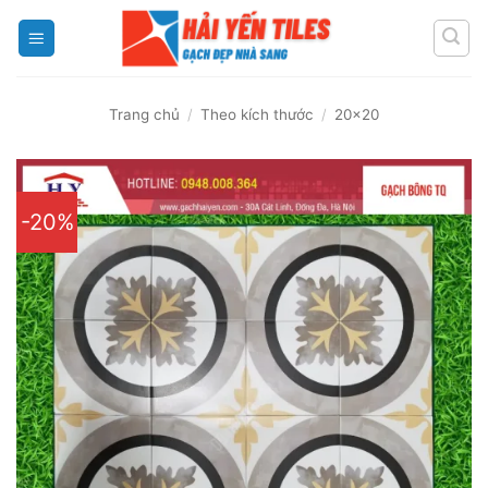
Skip
to
content
Trang chủ
/
Theo kích thước
/
20x20
-20%