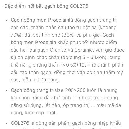
Đặc điểm nổi bật gạch bông GOL276
Gạch bông men Procelain
là dòng gạch trang trí
cao cấp, thành phần cấu tạo từ bột đá (khoảng
70%), đất sét tinh chế (30%) và phụ gia.
Gạch
bông men Procelain
khắc phục tốt nhược điểm
của hai loại gạch Granite và Ceramic, vẫn giữ được
sự ổn định chắc chắn (độ cứng 5 – 6 Moh), cùng
khẳ năng chống thấm (<0.5%) tốt nhờ thành phần
cấu tạo thân gạch, đồng thời vẫn có tính thẩm mỹ
cao, mẫu mã đa dạng.
Gạch bông trang trí
size 200×200 luôn là nhưng
lựa chọn hàng đầu bời tính linh hoạt trong công
năng sử dụng, lát nền, ốp trang trí, … mẫu mã đa
dạng, luôn cập nhật.
GOL276
là dòng sản phẩm gạch bông nhập khẩu