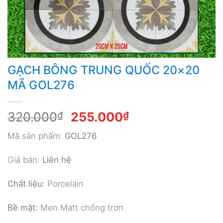
GẠCH BÔNG TRUNG QUỐC 20×20
MÃ GOL276
Giá
Giá
320.000
₫
255.000
₫
gốc
hiện
Mã sản phẩm:
GOL276
là:
tại
320.000₫.
là:
Giá bán:
Liên hệ
255.000₫.
Chất liệu:
Porcelain
Bề mặt:
Men Matt chống trơn