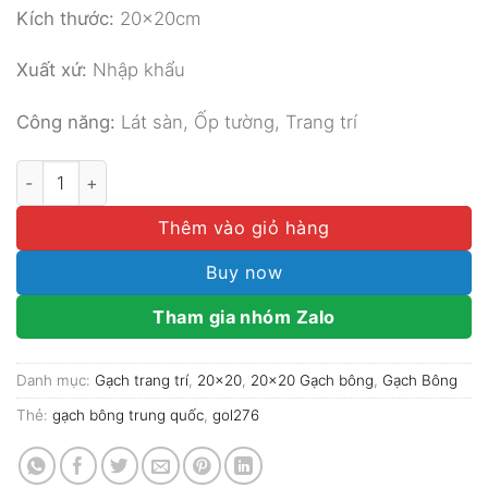
Kích thước:
20x20cm
Xuất xứ:
Nhập khẩu
Công năng:
Lát sàn, Ốp tường, Trang trí
GẠCH BÔNG TRUNG QUỐC 20x20 MÃ GOL276 số lượng
Thêm vào giỏ hàng
Buy now
Tham gia nhóm Zalo
Danh mục:
Gạch trang trí
,
20x20
,
20x20 Gạch bông
,
Gạch Bông
Thẻ:
gạch bông trung quốc
,
gol276