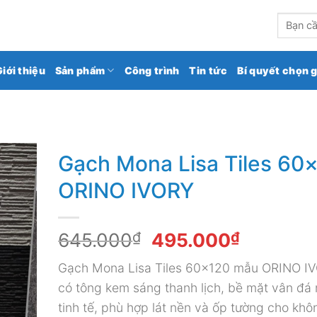
kho gạch ốp lát số 1 Việt Nam
Tìm
kiếm:
Giới thiệu
Sản phẩm
Công trình
Tin tức
Bí quyết chọn 
Gạch Mona Lisa Tiles 60
ORINO IVORY
Giá
Giá
645.000
₫
495.000
₫
gốc
hiện
Gạch Mona Lisa Tiles 60×120 mẫu ORINO I
là:
tại
có tông kem sáng thanh lịch, bề mặt vân đá
645.000₫.
là:
tinh tế, phù hợp lát nền và ốp tường cho khô
495.000