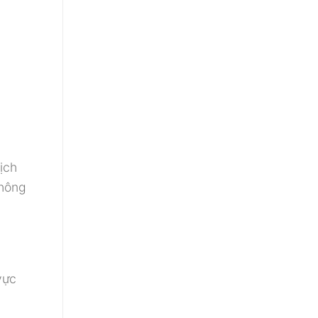
ịch
không
vực