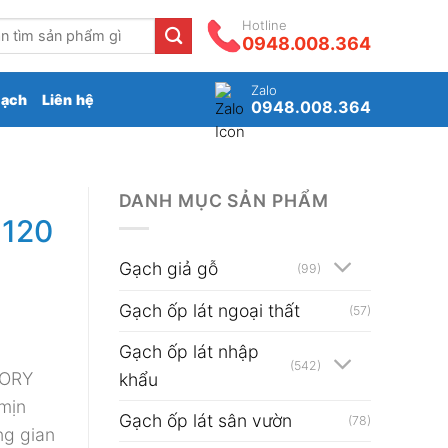
Hotline
0948.008.364
Zalo
gạch
Liên hệ
0948.008.364
DANH MỤC SẢN PHẨM
×120
Gạch giả gỗ
(99)
Gạch ốp lát ngoại thất
(57)
Gạch ốp lát nhập
(542)
VORY
khẩu
 mịn
Gạch ốp lát sân vườn
(78)
ng gian
₫.