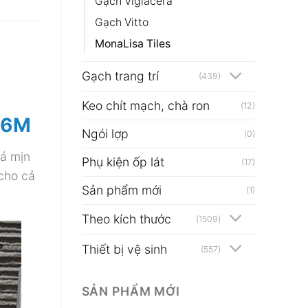
Gạch Viglacera
Gạch Vitto
MonaLisa Tiles
Gạch trang trí
(439)
Keo chít mạch, chà ron
(12)
76M
Ngói lợp
(0)
đá mịn
Phụ kiện ốp lát
(17)
cho cả
Sản phẩm mới
(1)
Theo kích thước
(1509)
Thiết bị vệ sinh
(557)
SẢN PHẨM MỚI