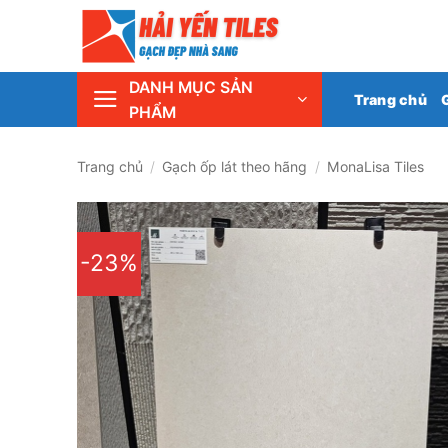
Skip
Tổng 
to
content
DANH MỤC SẢN
Trang chủ
PHẨM
Trang chủ
/
Gạch ốp lát theo hãng
/
MonaLisa Tiles
-23%