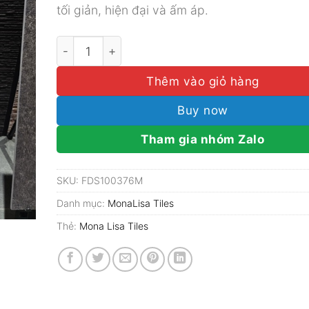
tối giản, hiện đại và ấm áp.
Gạch Mona Lisa Tiles 60x120 ORINO IVORY số 
Thêm vào giỏ hàng
Buy now
Tham gia nhóm Zalo
SKU:
FDS100376M
Danh mục:
MonaLisa Tiles
Thẻ:
Mona Lisa Tiles