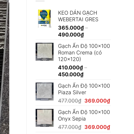
KEO DÁN GẠCH
WEBERTAI GRES
365.000
₫
–
Khoảng
490.000
₫
giá:
Gạch Ấn Độ 100x100
từ
Roman Crema (có
365.000₫
120x120)
đến
410.000
₫
–
490.000₫
Khoảng
450.000
₫
giá:
Gạch Ấn Độ 100x100
từ
Piaza Silver
410.000₫
Giá
Giá
477.000
₫
369.000
₫
đến
gốc
hiện
450.000₫
Gạch Ấn Độ 100x100
là:
tại
Onyx Sepia
477.000₫.
là:
Giá
Giá
477.000
₫
369.000
₫
369.000₫
gốc
hiện