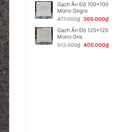
Gạch Ấn Độ 100x100
là:
tại
Morro Grigro
477.000₫.
là:
Giá
Giá
477.000
₫
369.000
₫
369.000₫
gốc
hiện
Gạch Ấn Độ 120x120
là:
tại
Morro Gris
477.000₫.
là:
Giá
Giá
513.000
₫
405.000
₫
369.000₫
gốc
hiện
là:
tại
513.000₫.
là:
405.000₫