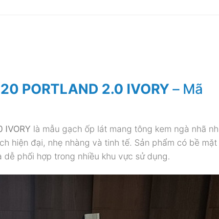
×120 PORTLAND 2.0 IVORY
– Mã
0 IVORY
là mẫu gạch ốp lát mang tông kem ngà nhã nh
h hiện đại, nhẹ nhàng và tinh tế. Sản phẩm có bề mặt 
à dễ phối hợp trong nhiều khu vực sử dụng.