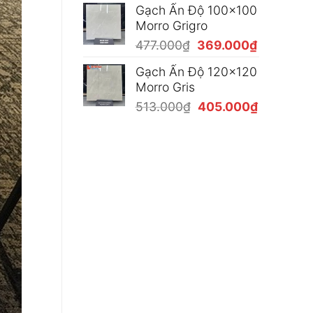
Gạch Ấn Độ 100x100
là:
tại
Morro Grigro
477.000₫.
là:
Giá
Giá
477.000
₫
369.000
₫
369.000₫
gốc
hiện
Gạch Ấn Độ 120x120
là:
tại
Morro Gris
477.000₫.
là:
Giá
Giá
513.000
₫
405.000
₫
369.000₫
gốc
hiện
là:
tại
513.000₫.
là:
405.000₫