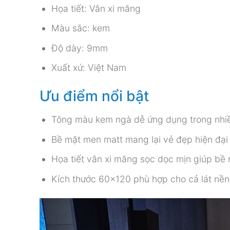
Họa tiết: Vân xi măng
Màu sắc: kem
Độ dày: 9mm
Xuất xứ: Việt Nam
Ưu điểm nổi bật
Tông màu kem ngà dễ ứng dụng trong nhi
Bề mặt men matt mang lại vẻ đẹp hiện đại
Họa tiết vân xi măng sọc dọc mịn giúp bề 
Kích thước 60×120 phù hợp cho cả lát nền