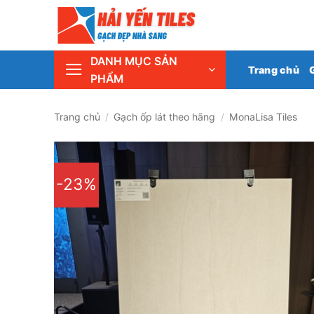
Skip
Tổng 
to
content
DANH MỤC SẢN
Trang chủ
PHẨM
Trang chủ
/
Gạch ốp lát theo hãng
/
MonaLisa Tiles
-23%