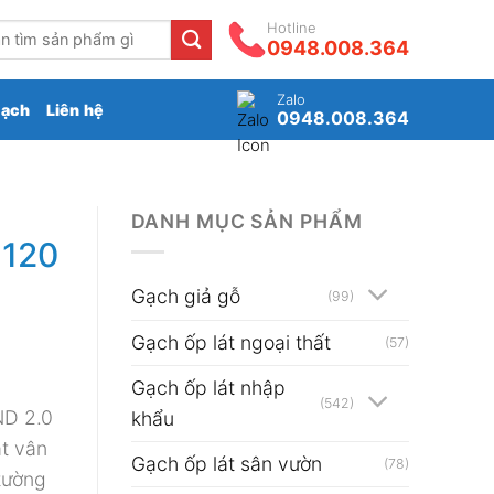
Hotline
0948.008.364
Zalo
gạch
Liên hệ
0948.008.364
DANH MỤC SẢN PHẨM
×120
Gạch giả gỗ
(99)
Gạch ốp lát ngoại thất
(57)
Gạch ốp lát nhập
(542)
ND 2.0
khẩu
t vân
Gạch ốp lát sân vườn
(78)
tường
₫.