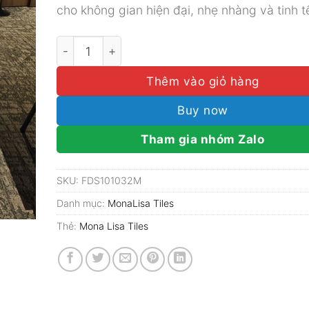
cho không gian hiện đại, nhẹ nhàng và tinh t
Gạch Mona Lisa Tiles 60x120 PORTLAND 2.0 I
Thêm vào giỏ hàng
Buy now
Tham gia nhóm Zalo
SKU:
FDS101032M
Danh mục:
MonaLisa Tiles
Thẻ:
Mona Lisa Tiles