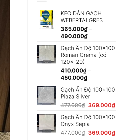
KEO DÁN GẠCH
WEBERTAI GRES
365.000
₫
–
Khoảng
490.000
₫
giá:
Gạch Ấn Độ 100x100
từ
Roman Crema (có
365.000₫
120x120)
đến
410.000
₫
–
490.000₫
Khoảng
450.000
₫
giá:
Gạch Ấn Độ 100x100
từ
Piaza Silver
410.000₫
Giá
Giá
477.000
₫
369.000
₫
đến
gốc
hiện
450.000₫
Gạch Ấn Độ 100x100
là:
tại
Onyx Sepia
477.000₫.
là:
Giá
Giá
477.000
₫
369.000
₫
369.000₫
gốc
hiện