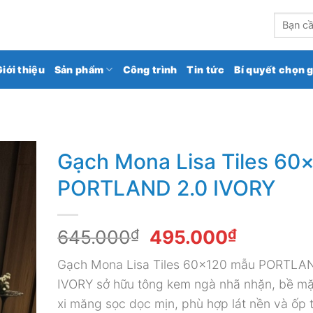
kho gạch ốp lát số 1 Việt Nam
Tìm
kiếm:
Giới thiệu
Sản phẩm
Công trình
Tin tức
Bí quyết chọn 
Gạch Mona Lisa Tiles 60
PORTLAND 2.0 IVORY
Giá
Giá
645.000
₫
495.000
₫
gốc
hiện
Gạch Mona Lisa Tiles 60×120 mẫu PORTLA
là:
tại
IVORY sở hữu tông kem ngà nhã nhặn, bề mặ
645.000₫.
là:
xi măng sọc dọc mịn, phù hợp lát nền và ốp 
495.000