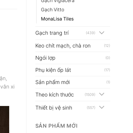
Gạch Viglacera
Gạch Vitto
MonaLisa Tiles
Gạch trang trí
(439)
Keo chít mạch, chà ron
(12)
Ngói lợp
(0)
Phụ kiện ốp lát
(17)
ặn,
Sản phẩm mới
(1)
vân xi
Theo kích thước
(1509)
Thiết bị vệ sinh
(557)
SẢN PHẨM MỚI