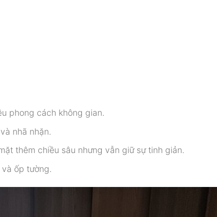
ều phong cách không gian.
 và nhã nhặn.
mặt thêm chiều sâu nhưng vẫn giữ sự tinh giản.
 và ốp tường.