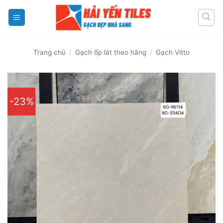
Skip
to
content
Trang chủ
/
Gạch ốp lát theo hãng
/
Gạch Vitto
-23%