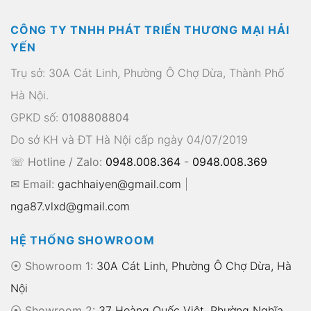
CÔNG TY TNHH PHÁT TRIỂN THƯƠNG MẠI HẢI
YẾN
Trụ sở: 30A Cát Linh, Phường Ô Chợ Dừa, Thành Phố
Hà Nội.
GPKD số:
0108808804
Do sở KH và ĐT Hà Nội cấp ngày 04/07/2019
☏ Hotline / Zalo:
0948.008.364
-
0948.008.369
✉ Email:
gachhaiyen@gmail.com
|
nga87.vlxd@gmail.com
HỆ THỐNG SHOWROOM
⦿ Showroom 1:
30A Cát Linh, Phường Ô Chợ Dừa, Hà
Nội
⦿ Showroom 2:
37 Hoàng Quốc Việt, Phường Nghĩa