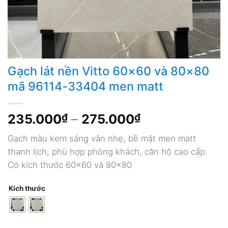
Gạch lát nền Vitto 60×60 và 80×80
mã 96114-33404 men matt
Khoảng
235.000
₫
–
275.000
₫
giá:
Gạch màu kem sáng vân nhẹ, bề mặt men matt
từ
thanh lịch, phù hợp phòng khách, căn hộ cao cấp.
235.000₫
Có kích thước 60×60 và 80×80
đến
275.000₫
Kích thước