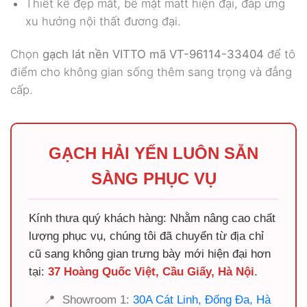
Thiết kế đẹp mắt, bề mặt matt hiện đại, đáp ứng
xu hướng nội thất đương đại.
Chọn
gạch lát nền VITTO mã VT-96114-33404
để tô
điểm cho không gian sống thêm sang trọng và đẳng
cấp.
GẠCH HẢI YẾN LUÔN SẴN
SÀNG PHỤC VỤ
Kính thưa quý khách hàng: Nhằm nâng cao chất
lượng phục vụ, chúng tôi đã chuyển từ địa chỉ
cũ sang không gian trưng bày mới hiện đại hơn
tại:
37 Hoàng Quốc Việt, Cầu Giấy, Hà Nội
.
📍
Showroom 1:
30A Cát Linh, Đống Đa, Hà