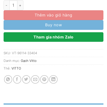
Gạch lát nền Vitto 60x60 và 80x80 mã 96114-33404 men 
Thêm vào giỏ hàng
Buy now
Tham gia nhóm Zalo
SKU:
VT-96114-33404
Danh mục:
Gạch Vitto
Thẻ:
VITTO