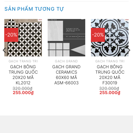
SẢN PHẨM TƯƠNG TỰ
-20%
-20%
GẠCH TRANG TRÍ
GẠCH GRAND
GẠCH TRANG TRÍ
GẠCH BÔNG
GẠCH GRAND
GẠCH BÔNG
TRUNG QUỐC
CERAMICS
TRUNG QUỐC
20X20 MÃ
60X60 MÃ
20X20 MÃ
KL2012
ASM-66003
F30019
320.000
₫
320.000
₫
Giá
Giá
Giá
Giá
255.000
₫
255.000
₫
gốc
hiện
gốc
hiện
là:
tại
là:
tại
320.000₫.
là:
320.000₫.
là:
255.000₫.
255.0