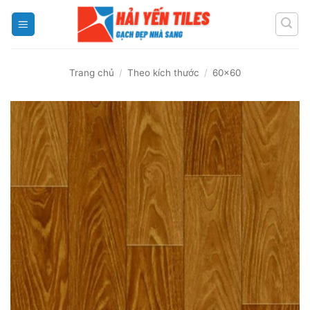
Skip
to
content
Trang chủ
/
Theo kích thước
/
60x60