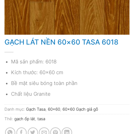
GẠCH LÁT NỀN 60×60 TASA 6018
Mã sản phẩm: 6018
Kích thước: 60×60 cm
Bề mặt siêu bóng toàn phần
Chất liệu Granite
Danh mục:
Gạch Tasa
,
60x60
,
60x60 Gạch giả gỗ
Thẻ:
gạch ốp lát
,
tasa