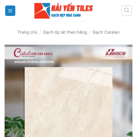
Skip
to
content
Trang chủ
/
Gạch ốp lát theo hãng
/
Gạch Catalan