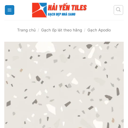
Skip
to
content
Trang chủ
/
Gạch ốp lát theo hãng
/
Gạch Apodio