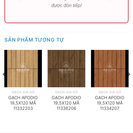
được đón tiếp!
SẢN PHẨM TƯƠNG TỰ
GẠCH GIẢ GỖ
GẠCH GIẢ GỖ
GẠCH GIẢ GỖ
GẠCH APODIO
GẠCH APODIO
GẠCH APODIO
19,5X120 MÃ
19,5X120 MÃ
19,5X120 MÃ
11332203
11336206
11334207