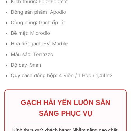
Kích thước
: 600x600mm
Dòng sản phẩm
: Apodio
Công năng
: Gạch ốp lát
Bề mặt:
Microdio
Họa tiết gạch
: Đá Marble
Màu sắc:
Terrazzo
Độ dày
: 9mm
Quy cách đóng hộp:
4 Viên / 1 Hộp / 1,44m2
GẠCH HẢI YẾN LUÔN SẴN
SÀNG PHỤC VỤ
Kính thưa quý khách hàng: Nhằm nâng cao chất