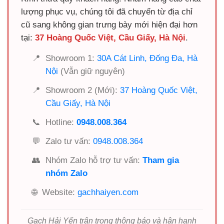
lượng phục vụ, chúng tôi đã chuyển từ địa chỉ
cũ sang không gian trưng bày mới hiện đại hơn
tại:
37 Hoàng Quốc Việt, Cầu Giấy, Hà Nội
.
📍
Showroom 1:
30A Cát Linh, Đống Đa, Hà
Nội
(Vẫn giữ nguyên)
📍
Showroom 2 (Mới):
37 Hoàng Quốc Việt,
Cầu Giấy, Hà Nội
📞
Hotline:
0948.008.364
💬
Zalo tư vấn:
0948.008.364
👥
Nhóm Zalo hỗ trợ tư vấn:
Tham gia
nhóm Zalo
🌐
Website:
gachhaiyen.com
Gạch Hải Yến trân trọng thông báo và hân hạnh