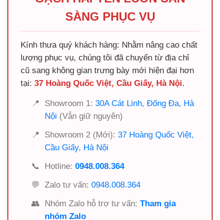
SÀNG PHỤC VỤ
Kính thưa quý khách hàng: Nhằm nâng cao chất
lượng phục vụ, chúng tôi đã chuyển từ địa chỉ
cũ sang không gian trưng bày mới hiện đại hơn
tại:
37 Hoàng Quốc Việt, Cầu Giấy, Hà Nội
.
📍
Showroom 1:
30A Cát Linh, Đống Đa, Hà
Nội
(Vẫn giữ nguyên)
📍
Showroom 2 (Mới):
37 Hoàng Quốc Việt,
Cầu Giấy, Hà Nội
📞
Hotline:
0948.008.364
💬
Zalo tư vấn:
0948.008.364
👥
Nhóm Zalo hỗ trợ tư vấn:
Tham gia
nhóm Zalo