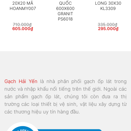
20X20 MÃ
QUỐC
LONG 30X30
HOANMY007
600X600
KL3309
GRANIT
PS6018
710.000
₫
335.000
₫
Giá
Giá
Giá
Giá
605.000
₫
295.000
₫
gốc
hiện
gốc
hiện
là:
tại
là:
tại
710.000₫.
là:
335.000₫.
là:
000₫.
605.000₫.
295.0
Gạch Hải Yến
là nhà phân phối gạch ốp lát trong
nước và nhập khẩu nổi tiếng trên thế giới. Ngoài các
sản phẩm gạch ốp lát, chúng tôi còn đưa ra thị
trường các loại thiết bị vệ sinh, vật liệu xây dựng từ
các thương hiệu uy tín hàng đầu.