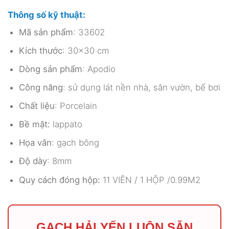
Thông số kỹ thuật:
Mã sản phẩm
: 33602
Kích thước
: 30×30 cm
Dòng sản phẩm
: Apodio
Công năng
: sử dụng lát nền nhà, sân vườn, bể bơi
Chất liệu
: Porcelain
Bề mặt:
lappato
Họa vân
: gạch bông
Độ dày
: 8mm
Quy cách đóng hộp:
11 VIÊN / 1 HỘP /0.99M2
GẠCH HẢI YẾN LUÔN SẴN