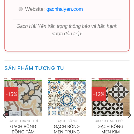
🌐
Website:
gachhaiyen.com
Gạch Hải Yến trân trọng thông báo và hân hạnh
được đón tiếp!
SẢN PHẨM TƯƠNG TỰ
-15%
-12%
GẠCH TRANG TRÍ
GẠCH BÔNG
30X30 GẠCH BÔNG
GẠCH BÔNG
GẠCH BÔNG
GẠCH BÔNG
ĐỒNG TÂM
MEN TRUNG
MEN KIM