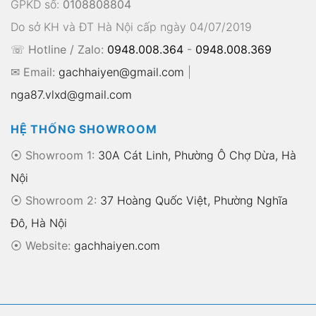
GPKD số:
0108808804
Do sở KH và ĐT Hà Nội cấp ngày 04/07/2019
☏ Hotline / Zalo:
0948.008.364
-
0948.008.369
✉ Email:
gachhaiyen@gmail.com
|
nga87.vlxd@gmail.com
HỆ THỐNG SHOWROOM
⦿ Showroom 1:
30A Cát Linh, Phường Ô Chợ Dừa, Hà
Nội
⦿ Showroom 2:
37 Hoàng Quốc Việt, Phường Nghĩa
Đô, Hà Nội
⦿
Website:
gachhaiyen.com