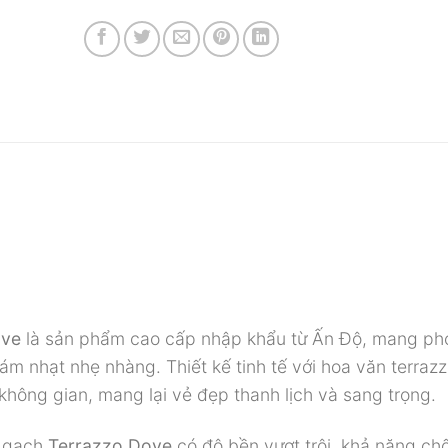
ove
là sản phẩm cao cấp nhập khẩu từ Ấn Độ, mang ph
m nhạt nhẹ nhàng. Thiết kế tinh tế với hoa văn terrazz
hông gian, mang lại vẻ đẹp thanh lịch và sang trọng.
, gạch
Terrazzo Dove
có độ bền vượt trội, khả năng ch