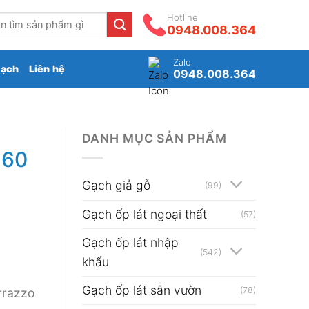
Hotline
0948.008.364
Zalo
gạch
Liên hệ
0948.008.364
DANH MỤC SẢN PHẨM
×60
Gạch giả gỗ
(99)
Gạch ốp lát ngoại thất
(57)
Gạch ốp lát nhập
(542)
khẩu
Gạch ốp lát sân vườn
(78)
rrazzo
₫.