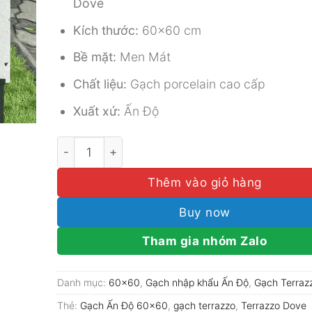
Dove
Kích thước:
60×60 cm
Bề mặt:
Men Mát
Chất liệu:
Gạch porcelain cao cấp
Xuất xứ:
Ấn Độ
Gạch Tezzarro Ấn Độ 60x60 Mã Terrazzo Dove
Thêm vào giỏ hàng
Buy now
Tham gia nhóm Zalo
Danh mục:
60x60
,
Gạch nhập khẩu Ấn Độ
,
Gạch Terraz
Thẻ:
Gạch Ấn Độ 60x60
,
gạch terrazzo
,
Terrazzo Dove