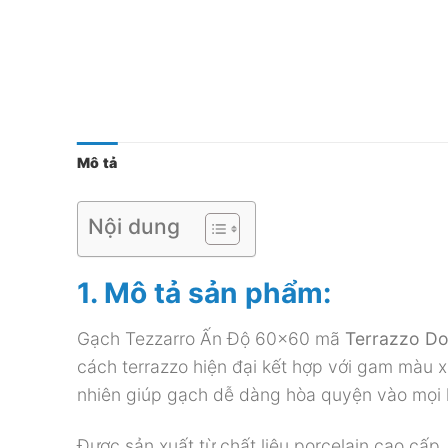
Mô tả
Nội dung
1. Mô tả sản phẩm:
Gạch Tezzarro Ấn Độ 60×60 mã
Terrazzo D
cách terrazzo hiện đại kết hợp với gam màu xá
nhiên giúp gạch dễ dàng hòa quyện vào mọi k
Được sản xuất từ chất liệu porcelain cao cấp