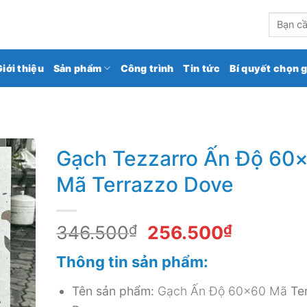
kho gạch ốp lát số 1 Việt Nam
Tìm
kiếm:
Giới thiệu
Sản phẩm
Công trình
Tin tức
Bí quyết chọn 
Gạch Tezzarro Ấn Độ 60
Mã Terrazzo Dove
Giá
Giá
346.500
₫
256.500
₫
gốc
hiện
Thông tin sản phẩm:
là:
tại
346.500₫.
là:
Tên sản phẩm:
Gạch Ấn Độ 60×60 Mã
Te
256.500