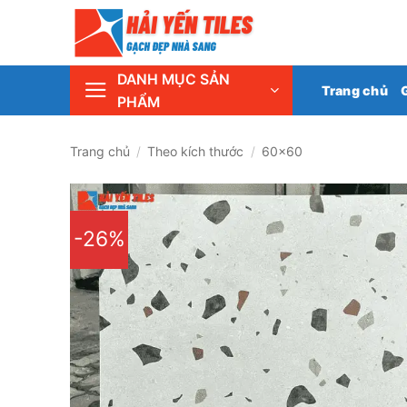
Skip
Tổng 
to
content
DANH MỤC SẢN
Trang chủ
PHẨM
Trang chủ
/
Theo kích thước
/
60x60
-26%