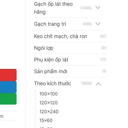
Gạch ốp lát theo
(2096)
hãng
Gạch trang trí
(439)
Keo chít mạch, chà ron
(12)
Ngói lợp
(0)
Phụ kiện ốp lát
 số lượng
(17)
Sản phẩm mới
(1)
Theo kích thước
(1509)
100x100
120x120
120x240
zo
15x60