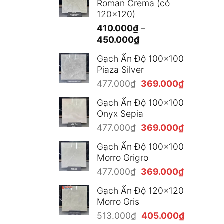
Roman Crema (có
365.000₫
120x120)
đến
410.000
₫
–
490.000₫
Khoảng
450.000
₫
giá:
Gạch Ấn Độ 100x100
từ
Piaza Silver
410.000₫
Giá
Giá
477.000
₫
369.000
₫
đến
gốc
hiện
450.000₫
Gạch Ấn Độ 100x100
là:
tại
Onyx Sepia
477.000₫.
là:
Giá
Giá
477.000
₫
369.000
₫
369.000₫
gốc
hiện
Gạch Ấn Độ 100x100
là:
tại
Morro Grigro
477.000₫.
là:
Giá
Giá
477.000
₫
369.000
₫
369.000₫
gốc
hiện
Gạch Ấn Độ 120x120
là:
tại
Morro Gris
477.000₫.
là:
Giá
Giá
513.000
₫
405.000
₫
369.000₫