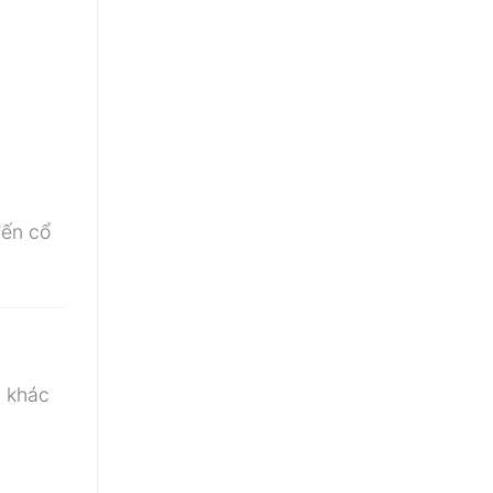
đến cổ
n khác