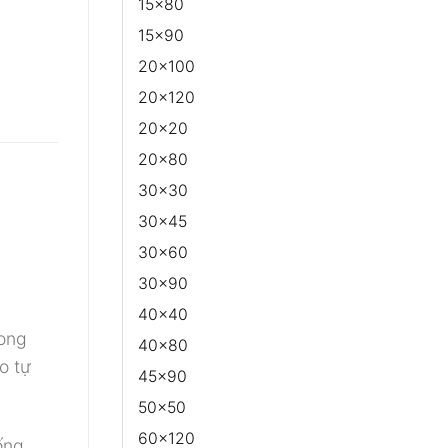
15x80
15x90
20x100
20x120
20x20
20x80
30x30
30x45
30x60
30x90
40x40
ong
40x80
o tự
45x90
50x50
60x120
ống