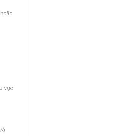
 hoặc
u vực
và