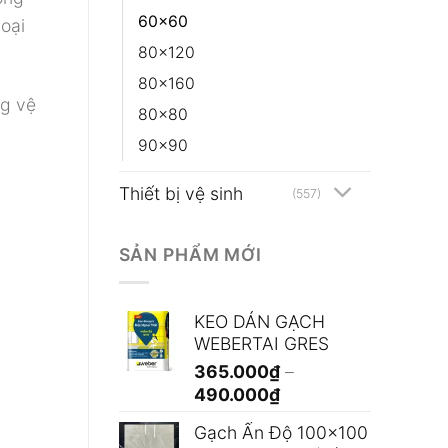
60x60
oại
80x120
80x160
ng vệ
80x80
90x90
Thiết bị vệ sinh
(557)
SẢN PHẨM MỚI
KEO DÁN GẠCH
WEBERTAI GRES
365.000
₫
–
Khoảng
490.000
₫
giá:
Gạch Ấn Độ 100x100
từ