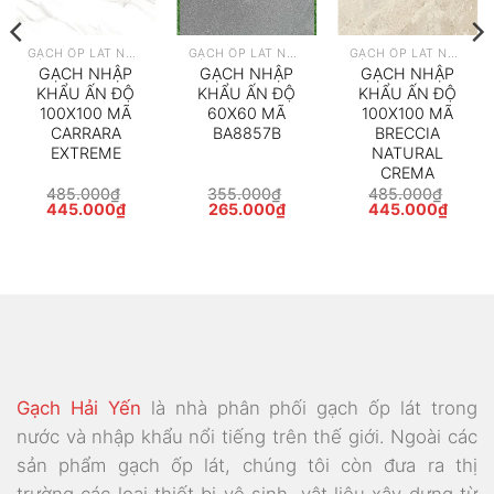
GẠCH ỐP LÁT NHẬP KHẨU
GẠCH ỐP LÁT NHẬP KHẨU
GẠCH ỐP LÁT NHẬP KHẨU
GẠCH NHẬP
GẠCH NHẬP
GẠCH NHẬP
KHẨU ẤN ĐỘ
KHẨU ẤN ĐỘ
KHẨU ẤN ĐỘ
100X100 MÃ
60X60 MÃ
100X100 MÃ
CARRARA
BA8857B
BRECCIA
EXTREME
NATURAL
CREMA
485.000
₫
355.000
₫
485.000
₫
Giá
Giá
Giá
Giá
Giá
Giá
445.000
₫
265.000
₫
445.000
₫
gốc
hiện
gốc
hiện
gốc
hiện
là:
tại
là:
tại
là:
tại
485.000₫.
là:
355.000₫.
là:
485.000₫.
là:
000₫.
445.000₫.
265.000₫.
445.0
Gạch Hải Yến
là nhà phân phối gạch ốp lát trong
nước và nhập khẩu nổi tiếng trên thế giới. Ngoài các
sản phẩm gạch ốp lát, chúng tôi còn đưa ra thị
trường các loại thiết bị vệ sinh, vật liệu xây dựng từ