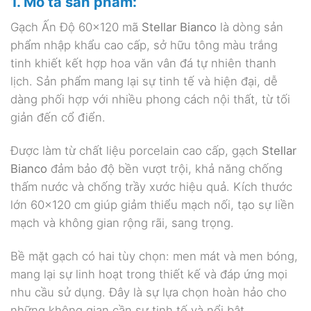
1. Mô tả sản phẩm:
Gạch Ấn Độ 60×120 mã
Stellar Bianco
là dòng sản
phẩm nhập khẩu cao cấp, sở hữu tông màu trắng
tinh khiết kết hợp hoa văn vân đá tự nhiên thanh
lịch. Sản phẩm mang lại sự tinh tế và hiện đại, dễ
dàng phối hợp với nhiều phong cách nội thất, từ tối
giản đến cổ điển.
Được làm từ chất liệu porcelain cao cấp, gạch
Stellar
Bianco
đảm bảo độ bền vượt trội, khả năng chống
thấm nước và chống trầy xước hiệu quả. Kích thước
lớn 60×120 cm giúp giảm thiểu mạch nối, tạo sự liền
mạch và không gian rộng rãi, sang trọng.
Bề mặt gạch có hai tùy chọn: men mát và men bóng,
mang lại sự linh hoạt trong thiết kế và đáp ứng mọi
nhu cầu sử dụng. Đây là sự lựa chọn hoàn hảo cho
những không gian cần sự tinh tế và nổi bật.