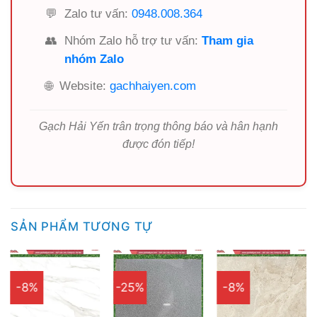
💬
Zalo tư vấn:
0948.008.364
👥
Nhóm Zalo hỗ trợ tư vấn:
Tham gia
nhóm Zalo
🌐
Website:
gachhaiyen.com
Gạch Hải Yến trân trọng thông báo và hân hạnh
được đón tiếp!
SẢN PHẨM TƯƠNG TỰ
-8%
-25%
-8%