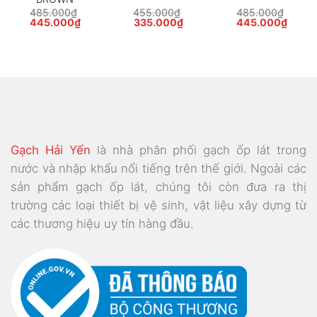
485.000
₫
455.000
₫
485.000
₫
Giá
Giá
Giá
Giá
Giá
Giá
445.000
₫
335.000
₫
445.000
₫
gốc
hiện
gốc
hiện
gốc
hiện
là:
tại
là:
tại
là:
tại
485.000₫.
là:
455.000₫.
là:
485.000₫.
là:
000₫.
445.000₫.
335.000₫.
445.0
Gạch Hải Yến
là nhà phân phối gạch ốp lát trong
nước và nhập khẩu nổi tiếng trên thế giới. Ngoài các
sản phẩm gạch ốp lát, chúng tôi còn đưa ra thị
trường các loại thiết bị vệ sinh, vật liệu xây dựng từ
các thương hiệu uy tín hàng đầu.