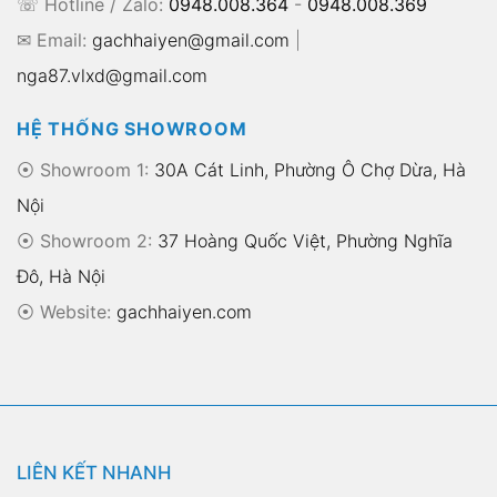
☏ Hotline / Zalo:
0948.008.364
-
0948.008.369
✉ Email:
gachhaiyen@gmail.com
|
nga87.vlxd@gmail.com
HỆ THỐNG SHOWROOM
⦿ Showroom 1:
30A Cát Linh, Phường Ô Chợ Dừa, Hà
Nội
⦿ Showroom 2:
37 Hoàng Quốc Việt, Phường Nghĩa
Đô, Hà Nội
⦿
Website:
gachhaiyen.com
LIÊN KẾT NHANH