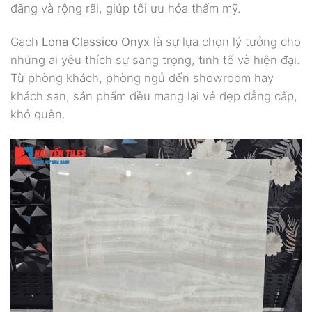
đãng và rộng rãi, giúp tối ưu hóa thẩm mỹ.
Gạch
Lona Classico Onyx
là sự lựa chọn lý tưởng cho
những ai yêu thích sự sang trọng, tinh tế và hiện đại.
Từ phòng khách, phòng ngủ đến showroom hay
khách sạn, sản phẩm đều mang lại vẻ đẹp đẳng cấp,
khó quên.