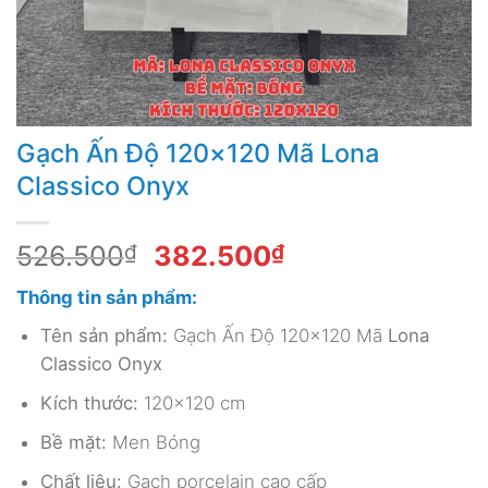
Gạch Ấn Độ 120×120 Mã Lona
Classico Onyx
Giá
Giá
526.500
₫
382.500
₫
gốc
hiện
Thông tin sản phẩm:
là:
tại
526.500₫.
là:
Tên sản phẩm:
Gạch Ấn Độ 120×120 Mã
Lona
382.500₫.
Classico Onyx
Kích thước:
120×120 cm
Bề mặt:
Men Bóng
Chất liệu:
Gạch porcelain cao cấp