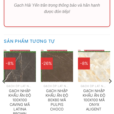
Gạch Hải Yến trân trọng thông báo và hân hạnh
được đón tiếp!
SẢN PHẨM TƯƠNG TỰ
-8%
-26%
-8%
GẠCH ỐP LÁT NHẬP KHẨU
GẠCH ỐP LÁT NHẬP KHẨU
GẠCH ỐP LÁT NHẬP KHẨU
GẠCH NHẬP
GẠCH NHẬP
GẠCH NHẬP
KHẨU ẤN ĐỘ
KHẨU ẤN ĐỘ
KHẨU ẤN ĐỘ
100X100
80X80 MÃ
100X100 MÃ
CAVING MÃ
PULPIS
ONYX
LATINA
CHOCO
ALIGENT
BROWN