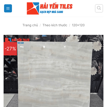
Skip
to
content
Trang chủ
/
Theo kích thước
/
120x120
-27%