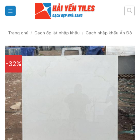
Skip
to
content
Trang chủ
/
Gạch ốp lát nhập khẩu
/
Gạch nhập khẩu Ấn Độ
-32%