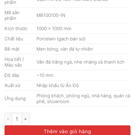
phẩm
Mã sản
MB100100-IN
phẩm
Kích thước
1000 × 1000 mm
Chất liệu
Porcelain (gạch bán sứ)
Bề mặt
Men bóng, vân đá tự nhiên
Họa tiết /
Vân đá trắng ngà, nhẹ nhàng và thanh lịch
Màu sắc
Độ dày
~10 mm
Xuất xứ
Nhập khẩu từ Ấn Độ
Phòng khách, phòng ngủ, nhà hàng, quán cà
Ứng dụng
phê, showroom
Gạch Ấn Độ 100x100 Mark Bianco số lượng
Thêm vào giỏ hàng