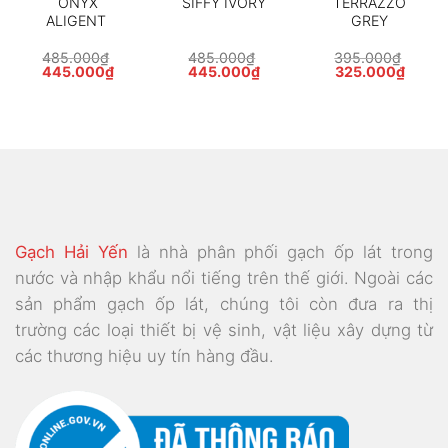
ONYX
SIFFY IVORY
TERRAZZO
ALIGENT
GREY
485.000
₫
485.000
₫
395.000
₫
Giá
Giá
Giá
Giá
Giá
Giá
445.000
₫
445.000
₫
325.000
₫
gốc
hiện
gốc
hiện
gốc
hiện
là:
tại
là:
tại
là:
tại
485.000₫.
là:
485.000₫.
là:
395.000₫.
là:
000₫.
445.000₫.
445.000₫.
325.0
Gạch Hải Yến
là nhà phân phối gạch ốp lát trong
nước và nhập khẩu nổi tiếng trên thế giới. Ngoài các
sản phẩm gạch ốp lát, chúng tôi còn đưa ra thị
trường các loại thiết bị vệ sinh, vật liệu xây dựng từ
các thương hiệu uy tín hàng đầu.