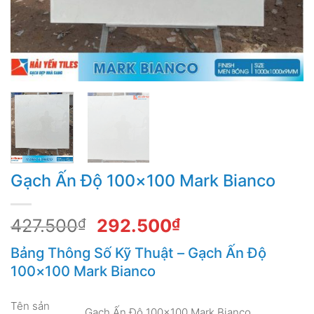
Gạch Ấn Độ 100×100 Mark Bianco
Giá
Giá
427.500
₫
292.500
₫
gốc
hiện
Bảng Thông Số Kỹ Thuật – Gạch Ấn Độ
là:
tại
100×100 Mark Bianco
427.500₫.
là:
292.500₫.
Tên sản
Gạch Ấn Độ 100×100 Mark Bianco