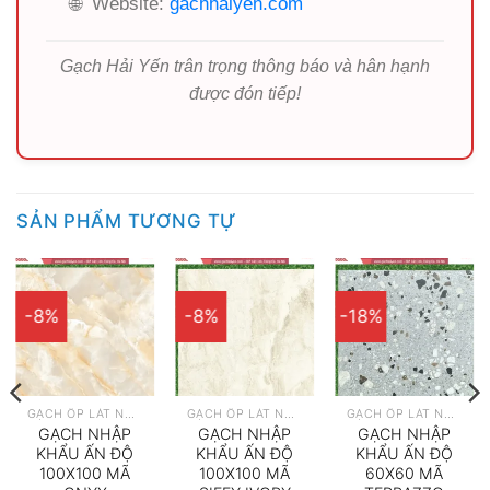
🌐
Website:
gachhaiyen.com
Gạch Hải Yến trân trọng thông báo và hân hạnh
được đón tiếp!
SẢN PHẨM TƯƠNG TỰ
-8%
-8%
-18%
GẠCH ỐP LÁT NHẬP KHẨU
GẠCH ỐP LÁT NHẬP KHẨU
GẠCH ỐP LÁT NHẬP KHẨU
GẠCH NHẬP
GẠCH NHẬP
GẠCH NHẬP
KHẨU ẤN ĐỘ
KHẨU ẤN ĐỘ
KHẨU ẤN ĐỘ
100X100 MÃ
100X100 MÃ
60X60 MÃ