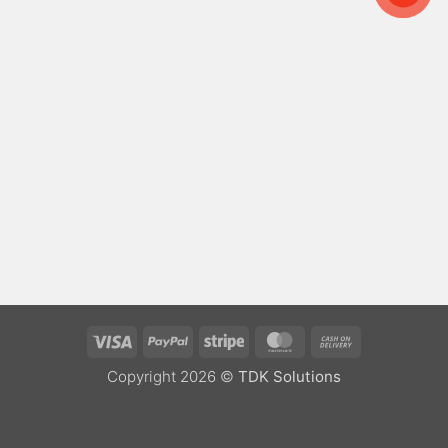
Visa
PayPal
Stripe
MasterCard
Cash
On
Copyright 2026 ©
TDK Solutions
Delivery