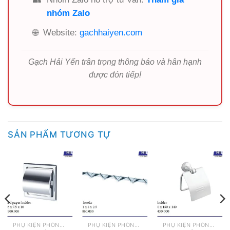
nhóm Zalo
🌐
Website:
gachhaiyen.com
Gạch Hải Yến trân trọng thông báo và hân hạnh
được đón tiếp!
SẢN PHẨM TƯƠNG TỰ
PHỤ KIỆN PHÒNG TẮM
PHỤ KIỆN PHÒNG TẮM
PHỤ KIỆN PHÒNG TẮM