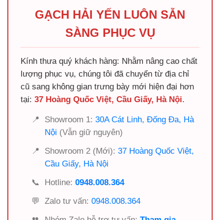
GẠCH HẢI YẾN LUÔN SẴN
SÀNG PHỤC VỤ
Kính thưa quý khách hàng: Nhằm nâng cao chất
lượng phục vụ, chúng tôi đã chuyển từ địa chỉ
cũ sang không gian trưng bày mới hiện đại hơn
tại:
37 Hoàng Quốc Việt, Cầu Giấy, Hà Nội
.
📍
Showroom 1:
30A Cát Linh, Đống Đa, Hà
Nội
(Vẫn giữ nguyên)
📍
Showroom 2 (Mới):
37 Hoàng Quốc Việt,
Cầu Giấy, Hà Nội
📞
Hotline:
0948.008.364
💬
Zalo tư vấn:
0948.008.364
👥
Nhóm Zalo hỗ trợ tư vấn:
Tham gia