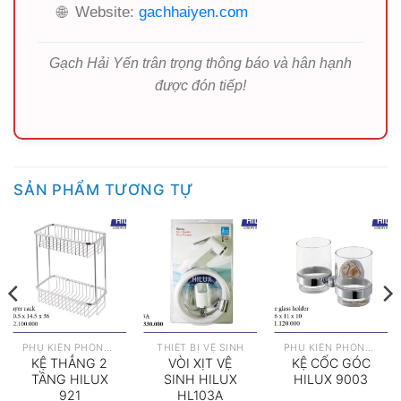
🌐
Website:
gachhaiyen.com
Gạch Hải Yến trân trọng thông báo và hân hạnh
được đón tiếp!
SẢN PHẨM TƯƠNG TỰ
PHỤ KIỆN PHÒNG TẮM
THIẾT BỊ VỆ SINH
PHỤ KIỆN PHÒNG TẮM
KỆ THẲNG 2
VÒI XỊT VỆ
KỆ CỐC GÓC
TẦNG HILUX
SINH HILUX
HILUX 9003
921
HL103A