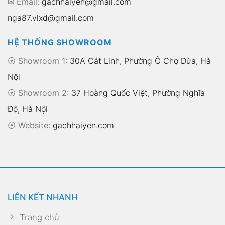
✉ Email:
gachhaiyen@gmail.com
|
nga87.vlxd@gmail.com
HỆ THỐNG SHOWROOM
⦿ Showroom 1:
30A Cát Linh, Phường Ô Chợ Dừa, Hà
Nội
⦿ Showroom 2:
37 Hoàng Quốc Việt, Phường Nghĩa
Đô, Hà Nội
⦿
Website:
gachhaiyen.com
LIÊN KẾT NHANH
Trang chủ