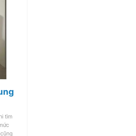
cung
i tìm
 mức
m cũng