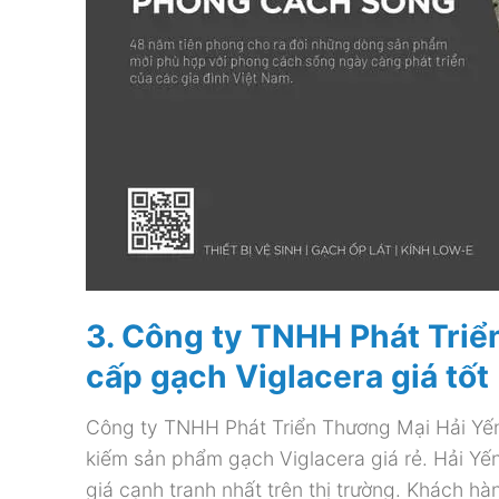
3. Công ty TNHH Phát Triể
cấp gạch Viglacera giá tốt
Công ty TNHH Phát Triển Thương Mại Hải Yến l
kiếm sản phẩm gạch Viglacera giá rẻ. Hải Y
giá cạnh tranh nhất trên thị trường. Khách h