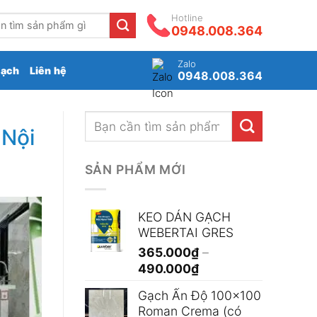
Hotline
0948.008.364
Zalo
gạch
Liên hệ
0948.008.364
 Nội
SẢN PHẨM MỚI
KEO DÁN GẠCH
WEBERTAI GRES
365.000
₫
–
Khoảng
490.000
₫
giá:
Gạch Ấn Độ 100x100
từ
Roman Crema (có
365.000₫