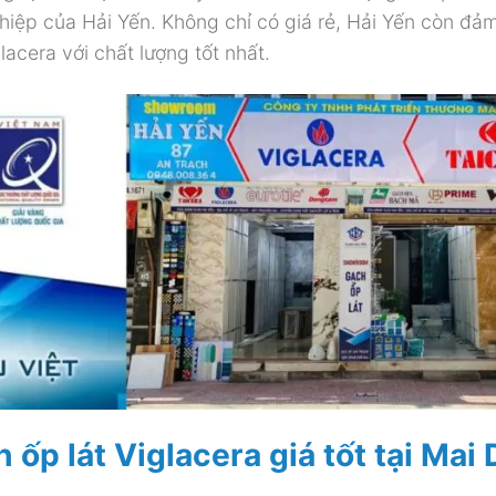
iệp của Hải Yến. Không chỉ có giá rẻ, Hải Yến còn đả
cera với chất lượng tốt nhất.
ốp lát Viglacera giá tốt tại Mai 