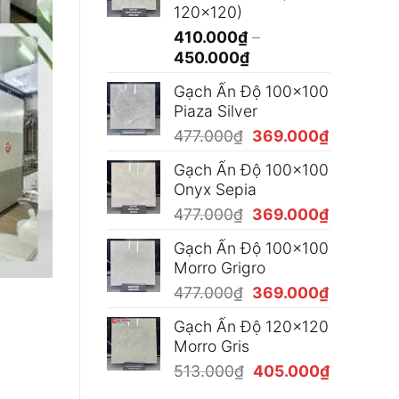
120x120)
đến
410.000
₫
–
490.000₫
Khoảng
450.000
₫
giá:
Gạch Ấn Độ 100x100
từ
Piaza Silver
410.000₫
Giá
Giá
477.000
₫
369.000
₫
đến
gốc
hiện
450.000₫
Gạch Ấn Độ 100x100
là:
tại
Onyx Sepia
477.000₫.
là:
Giá
Giá
477.000
₫
369.000
₫
369.000₫
gốc
hiện
Gạch Ấn Độ 100x100
là:
tại
Morro Grigro
477.000₫.
là:
Giá
Giá
477.000
₫
369.000
₫
369.000₫
gốc
hiện
Gạch Ấn Độ 120x120
là:
tại
Morro Gris
477.000₫.
là:
Giá
Giá
513.000
₫
405.000
₫
369.000₫
gốc
hiện