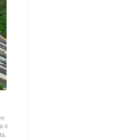
uy
à ở
đá,