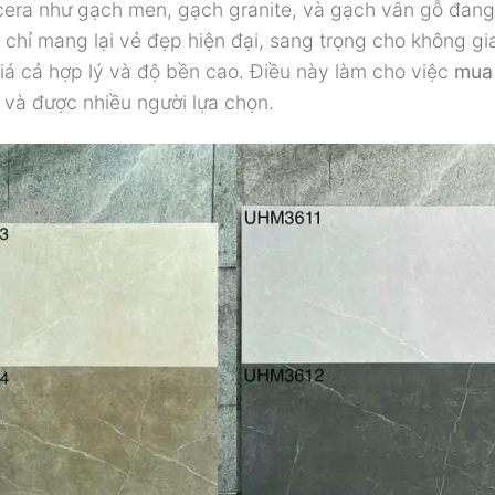
cera như gạch men, gạch granite, và gạch vân gỗ đang
hỉ mang lại vẻ đẹp hiện đại, sang trọng cho không g
giá cả hợp lý và độ bền cao. Điều này làm cho việc
mua
 và được nhiều người lựa chọn.