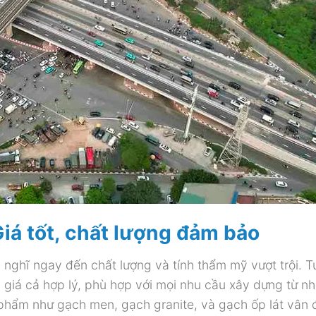
Giá tốt, chất lượng đảm bảo
 nghĩ ngay đến chất lượng và tính thẩm mỹ vượt trội. T
 giá cả hợp lý, phù hợp với mọi nhu cầu xây dựng từ nh
phẩm như gạch men, gạch granite, và gạch ốp lát vân 