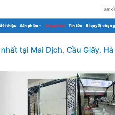
kho gạch ốp lát số 1 Việt Nam
Tìm
kiếm:
Giới thiệu
Sản phẩm
Công trình
Tin tức
Bí quyết chọn 
nhất tại Mai Dịch, Cầu Giấy, Hà