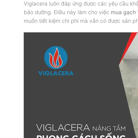
Viglacera luôn đáp ứng được các yêu cầu khắ
bảo dưỡng. Điều này làm cho việc
mua gạch V
muốn tiết kiệm chi phí mà vẫn có được sản p