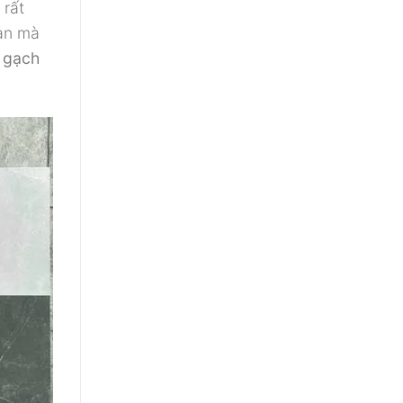
 rất
ian mà
 gạch