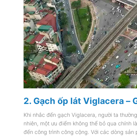
2. Gạch ốp lát Viglacera – 
Khi nhắc đến gạch Viglacera, người ta thường
nhiên, một ưu điểm không thể bỏ qua chính là
đến công trình công cộng. Với các dòng sản 