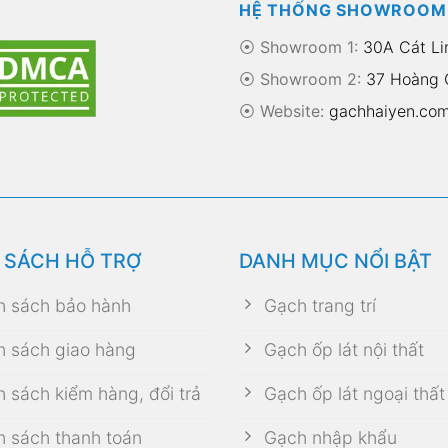
HỆ THỐNG SHOWROOM
⦿ Showroom 1:
30A Cát Li
⦿ Showroom 2:
37 Hoàng Q
⦿
Website:
gachhaiyen.co
 SÁCH HỖ TRỢ
DANH MỤC NỔI BẬT
h sách bảo hành
Gạch trang trí
h sách giao hàng
Gạch ốp lát nội thất
h sách kiểm hàng, đổi trả
Gạch ốp lát ngoại thất
h sách thanh toán
Gạch nhập khẩu