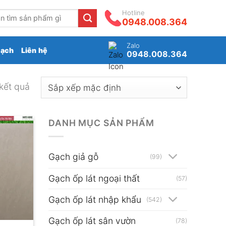
Hotline
0948.008.364
Zalo
gạch
Liên hệ
0948.008.364
 kết quả
DANH MỤC SẢN PHẨM
Gạch giả gỗ
(99)
Gạch ốp lát ngoại thất
(57)
Gạch ốp lát nhập khẩu
(542)
Gạch ốp lát sân vườn
(78)