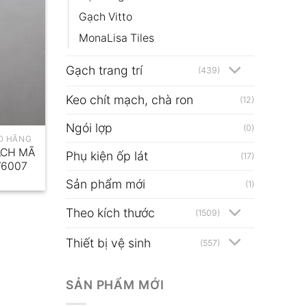
Gạch Vitto
MonaLisa Tiles
Gạch trang trí
(439)
Keo chít mạch, chà ron
(12)
Ngói lợp
(0)
O HÃNG
ẠCH MÃ
Phụ kiện ốp lát
(17)
V6007
Sản phẩm mới
(1)
Theo kích thước
(1509)
Thiết bị vệ sinh
(557)
SẢN PHẨM MỚI