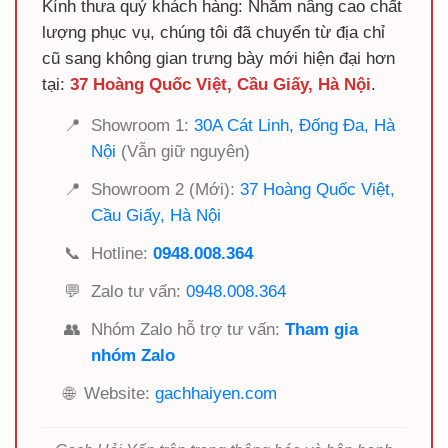
Kính thưa quý khách hàng: Nhằm nâng cao chất
lượng phục vụ, chúng tôi đã chuyển từ địa chỉ
cũ sang không gian trưng bày mới hiện đại hơn
tại:
37 Hoàng Quốc Việt, Cầu Giấy, Hà Nội
.
📍
Showroom 1:
30A Cát Linh, Đống Đa, Hà
Nội
(Vẫn giữ nguyên)
📍
Showroom 2 (Mới):
37 Hoàng Quốc Việt,
Cầu Giấy, Hà Nội
📞
Hotline:
0948.008.364
💬
Zalo tư vấn:
0948.008.364
👥
Nhóm Zalo hỗ trợ tư vấn:
Tham gia
nhóm Zalo
🌐
Website:
gachhaiyen.com