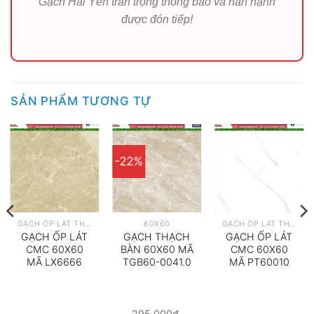
Gạch Hải Yến trân trọng thông báo và hân hạnh
được đón tiếp!
SẢN PHẨM TƯƠNG TỰ
-22%
GẠCH ỐP LÁT THEO HÃNG
60X60
GẠCH ỐP LÁT THEO HÃNG
GẠCH ỐP LÁT
GẠCH THẠCH
GẠCH ỐP LÁT
CMC 60X60
BÀN 60X60 MÃ
CMC 60X60
MÃ LX6666
TGB60-0041.0
MÃ PT60010
295.000
₫