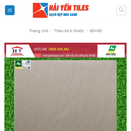
Skip
to
content
Trang chủ
/
Theo kích thước
/
60x60