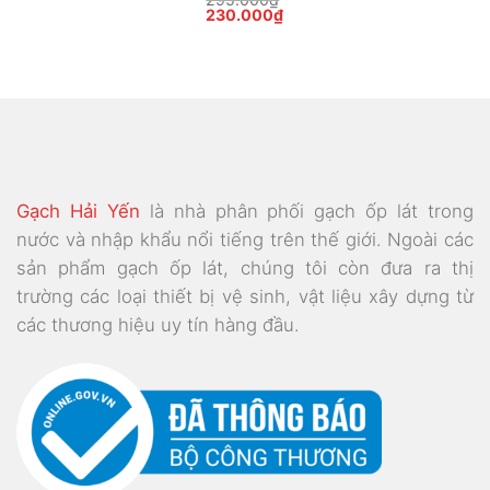
Giá
Giá
230.000
₫
gốc
hiện
là:
tại
295.000₫.
là:
230.000₫.
Gạch Hải Yến
là nhà phân phối gạch ốp lát trong
nước và nhập khẩu nổi tiếng trên thế giới. Ngoài các
sản phẩm gạch ốp lát, chúng tôi còn đưa ra thị
trường các loại thiết bị vệ sinh, vật liệu xây dựng từ
các thương hiệu uy tín hàng đầu.