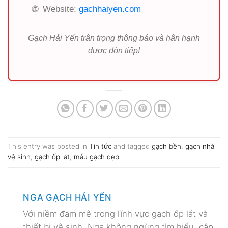
🌐
Website:
gachhaiyen.com
Gạch Hải Yến trân trọng thông báo và hân hạnh
được đón tiếp!
This entry was posted in
Tin tức
and tagged
gạch bền
,
gạch nhà
vệ sinh
,
gạch ốp lát
,
mẫu gạch đẹp
.
NGA GẠCH HẢI YẾN
Với niềm đam mê trong lĩnh vực gạch ốp lát và
thiết bị vệ sinh, Nga không ngừng tìm hiểu, cập