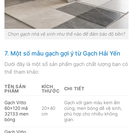
Chọn gạch nhà vệ sinh như thế nào để đảm bảo độ bền?
7. Một số mẫu gạch gợi ý từ Gạch Hải Yến
Dưới đây là một số sản phẩm gạch chất lượng bạn có
thể tham khảo:
TÊN SẢN
KÍCH
CHI TIẾT
PHẨM
THƯỚC
Gạch với gam màu kem ấm
Gạch Vitto
20×40
cúng, men bóng dễ vệ sinh,
60×120 mã
cm
phù hợp cho nhiều không
32133 men
gian.
bóng
Gạch Vitto