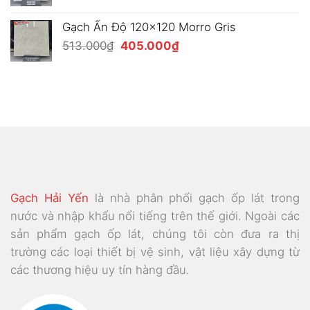
gốc
hiện
là:
tại
Gạch Ấn Độ 120x120 Morro Gris
477.000₫.
là:
Giá
Giá
513.000
₫
405.000
₫
369.000₫.
gốc
hiện
là:
tại
513.000₫.
là:
405.000₫.
Gạch Hải Yến
là nhà phân phối gạch ốp lát trong
nước và nhập khẩu nổi tiếng trên thế giới. Ngoài các
sản phẩm gạch ốp lát, chúng tôi còn đưa ra thị
trường các loại thiết bị vệ sinh, vật liệu xây dựng từ
các thương hiệu uy tín hàng đầu.