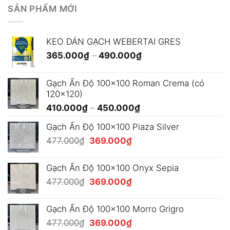
SẢN PHẨM MỚI
KEO DÁN GẠCH WEBERTAI GRES
Khoảng
365.000
₫
–
490.000
₫
giá:
từ
Gạch Ấn Độ 100x100 Roman Crema (có
365.000₫
120x120)
đến
Khoảng
410.000
₫
–
450.000
₫
490.000₫
giá:
Gạch Ấn Độ 100x100 Piaza Silver
từ
Giá
Giá
477.000
₫
369.000
₫
410.000₫
gốc
hiện
đến
là:
tại
450.000₫
Gạch Ấn Độ 100x100 Onyx Sepia
477.000₫.
là:
Giá
Giá
477.000
₫
369.000
₫
369.000₫.
gốc
hiện
là:
tại
Gạch Ấn Độ 100x100 Morro Grigro
477.000₫.
là:
Giá
Giá
477.000
₫
369.000
₫
369.000₫.