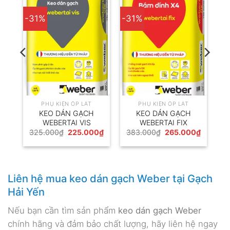
-31%
-31%
PHỤ KIỆN ỐP LÁT
PHỤ KIỆN ỐP LÁT
KEO DÁN GẠCH
KEO DÁN GẠCH
WEBERTAI VIS
WEBERTAI FIX
Giá
Giá
Giá
Giá
Giá
0
₫
325.000
₫
225.000
₫
383.000
₫
265.000
₫
hiện
gốc
hiện
gốc
hiện
tại
là:
tại
là:
tại
₫.
là:
325.000₫.
là:
383.000₫.
là:
695.000₫.
225.000₫.
265.000
Liên hệ mua keo dán gạch Weber tại Gạch
Hải Yến
Nếu bạn cần tìm sản phẩm
keo dán gạch Weber
chính hãng và đảm bảo chất lượng, hãy liên hệ ngay