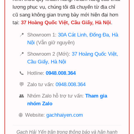
lượng phục vụ, chúng tôi đã chuyển từ địa chỉ
cũ sang không gian trưng bày mới hiện đại hơn
tại:
37 Hoàng Quốc Việt, Cầu Giấy, Hà Nội
.
📍
Showroom 1:
30A Cát Linh, Đống Đa, Hà
Nội
(Vẫn giữ nguyên)
📍
Showroom 2 (Mới):
37 Hoàng Quốc Việt,
Cầu Giấy, Hà Nội
📞
Hotline:
0948.008.364
💬
Zalo tư vấn:
0948.008.364
👥
Nhóm Zalo hỗ trợ tư vấn:
Tham gia
nhóm Zalo
🌐
Website:
gachhaiyen.com
Gạch Hải Yến trân trọng thông báo và hân hạnh