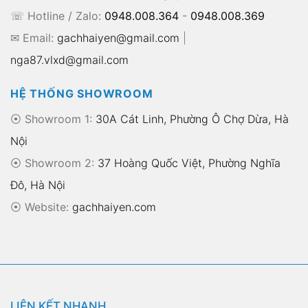
☏ Hotline / Zalo:
0948.008.364
-
0948.008.369
✉ Email:
gachhaiyen@gmail.com
|
nga87.vlxd@gmail.com
HỆ THỐNG SHOWROOM
⦿ Showroom 1:
30A Cát Linh, Phường Ô Chợ Dừa, Hà
Nội
⦿ Showroom 2:
37 Hoàng Quốc Việt, Phường Nghĩa
Đô, Hà Nội
⦿
Website:
gachhaiyen.com
LIÊN KẾT NHANH