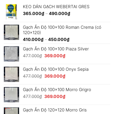
KEO DÁN GẠCH WEBERTAI GRES
Khoảng
365.000
₫
–
490.000
₫
giá:
từ
Gạch Ấn Độ 100x100 Roman Crema (có
365.000₫
120x120)
đến
Khoảng
410.000
₫
–
450.000
₫
490.000₫
giá:
Gạch Ấn Độ 100x100 Piaza Silver
từ
Giá
Giá
477.000
₫
369.000
₫
410.000₫
gốc
hiện
đến
là:
tại
450.000₫
Gạch Ấn Độ 100x100 Onyx Sepia
477.000₫.
là:
Giá
Giá
477.000
₫
369.000
₫
369.000₫.
gốc
hiện
là:
tại
Gạch Ấn Độ 100x100 Morro Grigro
477.000₫.
là:
Giá
Giá
477.000
₫
369.000
₫
369.000₫.
gốc
hiện
là:
tại
Gạch Ấn Độ 120x120 Morro Gris
477.000₫.
là: