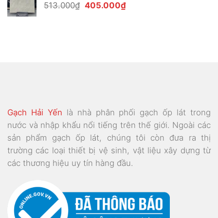
Giá
Giá
513.000
₫
405.000
₫
369.000₫.
gốc
hiện
là:
tại
513.000₫.
là:
405.000₫.
Gạch Hải Yến
là nhà phân phối gạch ốp lát trong
nước và nhập khẩu nổi tiếng trên thế giới. Ngoài các
sản phẩm gạch ốp lát, chúng tôi còn đưa ra thị
trường các loại thiết bị vệ sinh, vật liệu xây dựng từ
các thương hiệu uy tín hàng đầu.