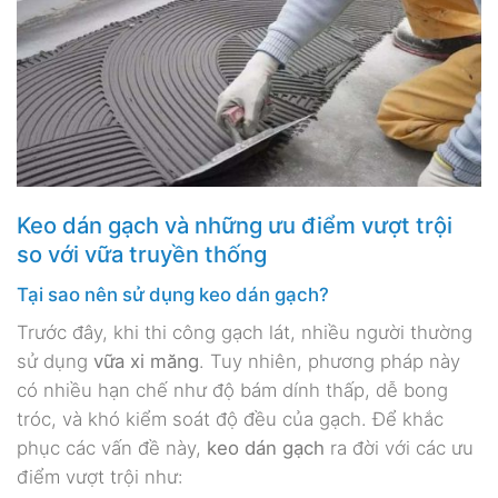
Keo dán gạch và những ưu điểm vượt trội
so với vữa truyền thống
Tại sao nên sử dụng keo dán gạch?
Trước đây, khi thi công gạch lát, nhiều người thường
sử dụng
vữa xi măng
. Tuy nhiên, phương pháp này
có nhiều hạn chế như độ bám dính thấp, dễ bong
tróc, và khó kiểm soát độ đều của gạch. Để khắc
phục các vấn đề này,
keo dán gạch
ra đời với các ưu
điểm vượt trội như: