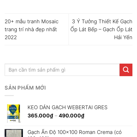
20+ mẫu tranh Mosaic
3 Ý Tưởng Thiết Kế Gạch
trang trí nhà đẹp nhất
Ốp Lát Bếp – Gạch Ốp Lát
2022
Hải Yến
SẢN PHẨM MỚI
KEO DÁN GẠCH WEBERTAI GRES
Khoảng
365.000
₫
–
490.000
₫
giá:
từ
Gạch Ấn Độ 100x100 Roman Crema (có
365.000₫