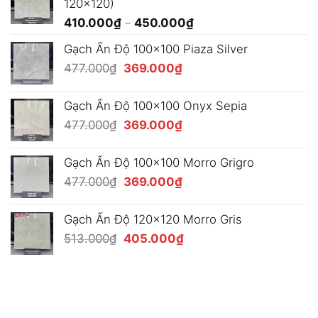
120x120)
đến
Khoảng
410.000
₫
–
450.000
₫
490.000₫
giá:
Gạch Ấn Độ 100x100 Piaza Silver
từ
Giá
Giá
477.000
₫
369.000
₫
410.000₫
gốc
hiện
đến
là:
tại
450.000₫
Gạch Ấn Độ 100x100 Onyx Sepia
477.000₫.
là:
Giá
Giá
477.000
₫
369.000
₫
369.000₫.
gốc
hiện
là:
tại
Gạch Ấn Độ 100x100 Morro Grigro
477.000₫.
là:
Giá
Giá
477.000
₫
369.000
₫
369.000₫.
gốc
hiện
là:
tại
Gạch Ấn Độ 120x120 Morro Gris
477.000₫.
là:
Giá
Giá
513.000
₫
405.000
₫
369.000₫.
gốc
hiện
là:
tại
513.000₫.
là:
405.000₫.