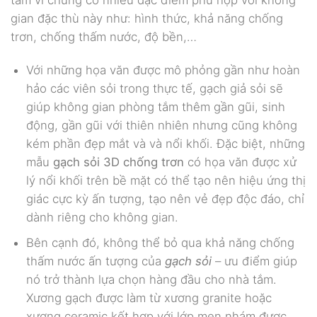
gian đặc thù này như: hình thức, khả năng chống
trơn, chống thấm nước, độ bền,…
Với những họa văn được mô phỏng gần như hoàn
hảo các viên sỏi trong thực tế, gạch giả sỏi sẽ
giúp không gian phòng tắm thêm gần gũi, sinh
động, gần gũi với thiên nhiên nhưng cũng không
kém phần đẹp mắt và và nổi khối. Đặc biệt, những
mẫu
gạch sỏi 3D chống trơn
có họa văn được xử
lý nổi khối trên bề mặt có thể tạo nên hiệu ứng thị
giác cực kỳ ấn tượng, tạo nên vẻ đẹp độc đáo, chỉ
dành riêng cho không gian.
Bên cạnh đó, không thể bỏ qua khả năng chống
thấm nước ấn tượng của
gạch sỏi
– ưu điểm giúp
nó trở thành lựa chọn hàng đầu cho nhà tắm.
Xương gạch được làm từ xương granite hoặc
xương ceramic kết hợp với lớp men nhám được