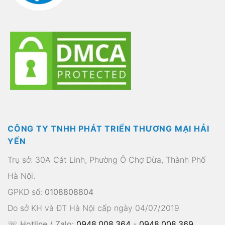
CÔNG TY TNHH PHÁT TRIỂN THƯƠNG MẠI HẢI
YẾN
Trụ sở: 30A Cát Linh, Phường Ô Chợ Dừa, Thành Phố
Hà Nội.
GPKD số:
0108808804
Do sở KH và ĐT Hà Nội cấp ngày 04/07/2019
☏ Hotline / Zalo:
0948.008.364
-
0948.008.369