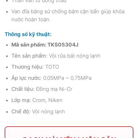
Thân van từ đồng thau
Van đĩa bằng sứ chống bám cặn bẩn giúp khóa
nước hoàn toàn.
Thông số kỹ thuật:
Mã sản phẩm: TKS05304J
Tên sản phẩm:
Vòi rửa bát nóng lạnh
Thương hiệu
: TOTO
Áp lực nước:
0.05MPa ~ 0.75MPa
Chất liệu:
Đồng mạ Ni-Cr
Lớp mạ:
Crom, Niken
Chế độ:
Vòi nóng lạnh