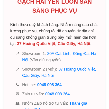
GẠCH HẢI YẾN LUÔN SẴN
SÀNG PHỤC VỤ
Kính thưa quý khách hàng: Nhằm nâng cao chất
lượng phục vụ, chúng tôi đã chuyển từ địa chỉ
cũ sang không gian trưng bày mới hiện đại hơn
tại:
37 Hoàng Quốc Việt, Cầu Giấy, Hà Nội
.
📍
Showroom 1:
30A Cát Linh, Đống Đa, Hà
Nội
(Vẫn giữ nguyên)
📍
Showroom 2 (Mới):
37 Hoàng Quốc Việt,
Cầu Giấy, Hà Nội
📞
Hotline:
0948.008.364
💬
Zalo tư vấn:
0948.008.364
👥
Nhóm Zalo hỗ trợ tư vấn:
Tham gia