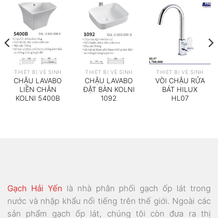
THIẾT BỊ VỆ SINH
THIẾT BỊ VỆ SINH
THIẾT BỊ VỆ SINH
CHẬU LAVABO
CHẬU LAVABO
VÒI CHẬU RỬA
LIỀN CHÂN
ĐẶT BÀN KOLNI
BÁT HILUX
KOLNI 5400B
1092
HL07
Gạch Hải Yến
là nhà phân phối gạch ốp lát trong
nước và nhập khẩu nổi tiếng trên thế giới. Ngoài các
sản phẩm gạch ốp lát, chúng tôi còn đưa ra thị