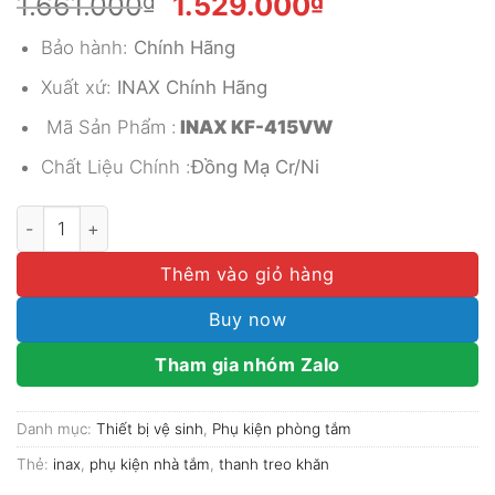
Giá
Giá
1.661.000
₫
1.529.000
₫
gốc
hiện
Bảo hành:
Chính Hãng
là:
tại
1.661.000₫.
là:
Xuất xứ:
INAX Chính Hãng
1.529.000₫.
Mã Sản Phẩm :
INAX KF-415VW
Chất Liệu Chính :
Đồng Mạ Cr/Ni
THANH TREO KHĂN INAX KF-415VW số lượng
Thêm vào giỏ hàng
Buy now
Tham gia nhóm Zalo
Danh mục:
Thiết bị vệ sinh
,
Phụ kiện phòng tắm
Thẻ:
inax
,
phụ kiện nhà tắm
,
thanh treo khăn