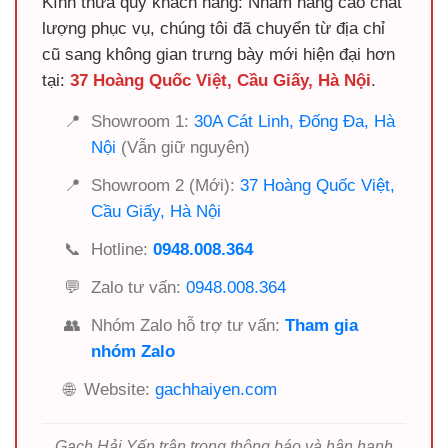
Kính thưa quý khách hàng: Nhằm nâng cao chất
lượng phục vụ, chúng tôi đã chuyển từ địa chỉ
cũ sang không gian trưng bày mới hiện đại hơn
tại:
37 Hoàng Quốc Việt, Cầu Giấy, Hà Nội
.
📍
Showroom 1:
30A Cát Linh, Đống Đa, Hà
Nội
(Vẫn giữ nguyên)
📍
Showroom 2 (Mới):
37 Hoàng Quốc Việt,
Cầu Giấy, Hà Nội
📞
Hotline:
0948.008.364
💬
Zalo tư vấn:
0948.008.364
👥
Nhóm Zalo hỗ trợ tư vấn:
Tham gia
nhóm Zalo
🌐
Website:
gachhaiyen.com
Gạch Hải Yến trân trọng thông báo và hân hạnh