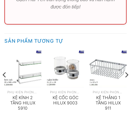
được đón tiếp!
SẢN PHẨM TƯƠNG TỰ
PHỤ KIỆN PHÒNG TẮM
PHỤ KIỆN PHÒNG TẮM
PHỤ KIỆN PHÒNG TẮM
KỆ KÍNH 2
KỆ CỐC GÓC
KỆ THẲNG 1
TẦNG HILUX
HILUX 9003
TẦNG HILUX
5910
911